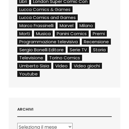
Libri
London Super Comic Con
Lucca Comics & Games
Lucca Comics and Games
Marco Frassinelli
Marvel
Milano
Morti
Musica
Panini Comics
Premi
Programmazione televisiva
Recensione
Sergio Bonelli Editore
Serie TV
Storia
Televisione
Torino Comics
Umberto Sisia
Video
Video giochi
Youtube
ARCHIVI
Archivi