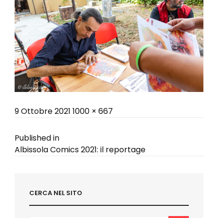
Posted
Full
9 Ottobre 2021
1000 × 667
on
size
Navigazione
Published in
Albissola Comics 2021: il reportage
articoli
CERCA NEL SITO