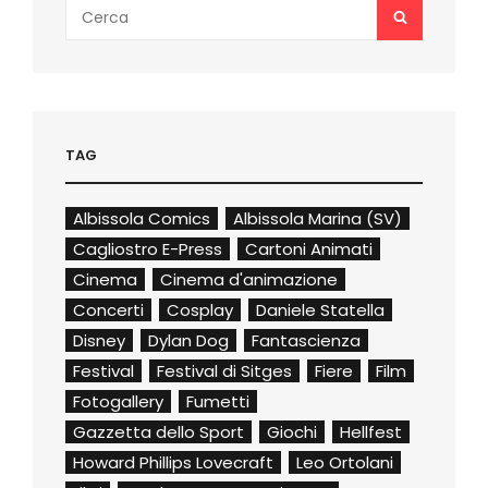
Search
SEARCH
for:
TAG
Albissola Comics
Albissola Marina (SV)
Cagliostro E-Press
Cartoni Animati
Cinema
Cinema d'animazione
Concerti
Cosplay
Daniele Statella
Disney
Dylan Dog
Fantascienza
Festival
Festival di Sitges
Fiere
Film
Fotogallery
Fumetti
Gazzetta dello Sport
Giochi
Hellfest
Howard Phillips Lovecraft
Leo Ortolani