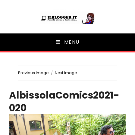
Ilblogger.it
MENU
Il portalino di blog |
Previous Image
Next Image
AlbissolaComics2021-
020