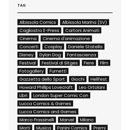
TAG
Albissola Comics
Albissola Marina (SV)
Cagliostro E-Press
Cartoni Animati
Cinema
Cinema d'animazione
Concerti
Cosplay
Daniele Statella
Disney
Dylan Dog
Fantascienza
Festival
Festival di Sitges
Fiere
Film
Fotogallery
Fumetti
Gazzetta dello Sport
Giochi
Hellfest
Howard Phillips Lovecraft
Leo Ortolani
Libri
London Super Comic Con
Lucca Comics & Games
Lucca Comics and Games
Marco Frassinelli
Marvel
Milano
Morti
Musica
Panini Comics
Premi