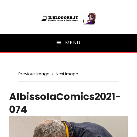
Ilblogger.it
MENU
Il portalino di blog |
Previous Image
Next Image
AlbissolaComics2021-
074