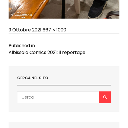
Posted
Full
9 Ottobre 2021
667 × 1000
on
size
Navigazione
Published in
Albissola Comics 2021: il reportage
articoli
CERCA NEL SITO
Search
SEARCH
for: