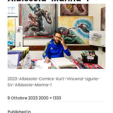
2023-Albissola-Comics-Kurt-Vincenzi-Liguria-
SV-Albissola-Marina-1
Posted
Full
9 Ottobre 2023
2000 × 1333
on
size
Published in