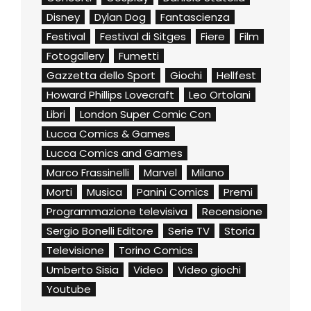
Disney
Dylan Dog
Fantascienza
Festival
Festival di Sitges
Fiere
Film
Fotogallery
Fumetti
Gazzetta dello Sport
Giochi
Hellfest
Howard Phillips Lovecraft
Leo Ortolani
Libri
London Super Comic Con
Lucca Comics & Games
Lucca Comics and Games
Marco Frassinelli
Marvel
Milano
Morti
Musica
Panini Comics
Premi
Programmazione televisiva
Recensione
Sergio Bonelli Editore
Serie TV
Storia
Televisione
Torino Comics
Umberto Sisia
Video
Video giochi
Youtube