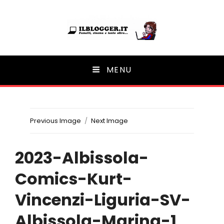
Ilblogger.it
MENU
Il portalino di blog |
Previous Image
Next Image
2023-Albissola-
Comics-Kurt-
Vincenzi-Liguria-SV-
Albissola-Marina-1