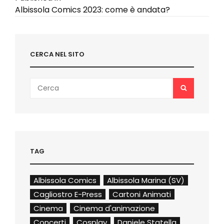
Navigazione
Albissola Comics 2023: come è andata?
articoli
CERCA NEL SITO
Search
SEARCH
for:
TAG
Albissola Comics
Albissola Marina (SV)
Cagliostro E-Press
Cartoni Animati
Cinema
Cinema d'animazione
Concerti
Cosplay
Daniele Statella