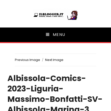
Ilblogger.it
MENU
Il portalino di blog |
Previous Image
Next Image
Albissola-Comics-
2023-Liguria-
Massimo-Bonfatti-SV-
Albissola-Marina-3