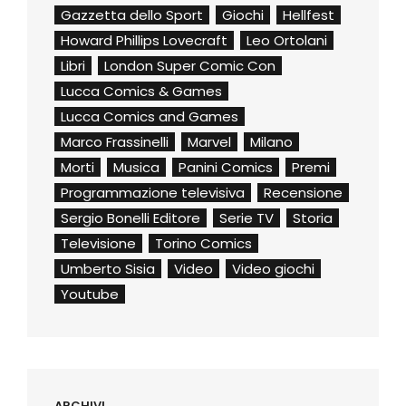
Gazzetta dello Sport
Giochi
Hellfest
Howard Phillips Lovecraft
Leo Ortolani
Libri
London Super Comic Con
Lucca Comics & Games
Lucca Comics and Games
Marco Frassinelli
Marvel
Milano
Morti
Musica
Panini Comics
Premi
Programmazione televisiva
Recensione
Sergio Bonelli Editore
Serie TV
Storia
Televisione
Torino Comics
Umberto Sisia
Video
Video giochi
Youtube
ARCHIVI