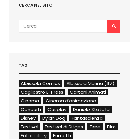
CERCA NEL SITO
Search
SEARCH
for:
TAG
Albissola Comics
Albissola Marina (SV)
Cagliostro E-Press
Cartoni Animati
Cinema
Cinema d'animazione
Concerti
Cosplay
Daniele Statella
Disney
Dylan Dog
Fantascienza
Festival
Festival di Sitges
Fiere
Film
Fotogallery
Fumetti