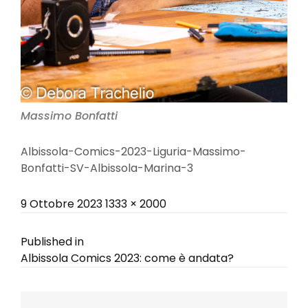
Massimo Bonfatti
Albissola-Comics-2023-Liguria-Massimo-
Bonfatti-SV-Albissola-Marina-3
Posted
Full
9 Ottobre 2023
1333 × 2000
on
size
Navigazione
Published in
Albissola Comics 2023: come è andata?
articoli