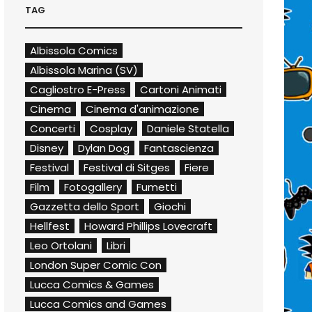
TAG
Albissola Comics
Albissola Marina (SV)
Cagliostro E-Press
Cartoni Animati
Cinema
Cinema d'animazione
Concerti
Cosplay
Daniele Statella
Disney
Dylan Dog
Fantascienza
Festival
Festival di Sitges
Fiere
Film
Fotogallery
Fumetti
Gazzetta dello Sport
Giochi
Hellfest
Howard Phillips Lovecraft
Leo Ortolani
Libri
London Super Comic Con
Lucca Comics & Games
Lucca Comics and Games