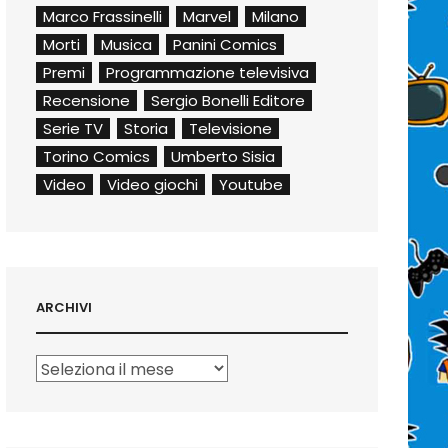
Marco Frassinelli
Marvel
Milano
Morti
Musica
Panini Comics
Premi
Programmazione televisiva
Recensione
Sergio Bonelli Editore
Serie TV
Storia
Televisione
Torino Comics
Umberto Sisia
Video
Video giochi
Youtube
ARCHIVI
Archivi