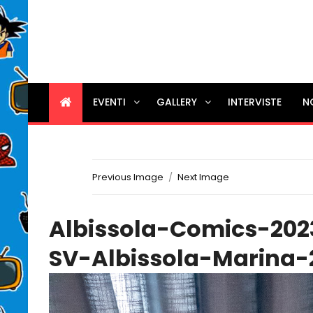
EVENTI
GALLERY
INTERVISTE
N
Previous Image
Next Image
Albissola-Comics-2023
SV-Albissola-Marina-