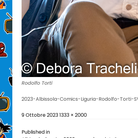
Rodolfo Torti
2023-Albissola-Comics-Liguria-Rodolfo-Torti-S
Posted
Full
9 Ottobre 2023
1333 × 2000
on
size
Navigazione
Published in