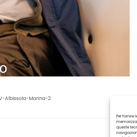
V-Albissola-Marina-2
Per fornire
memorizzare
queste tec
navigazione