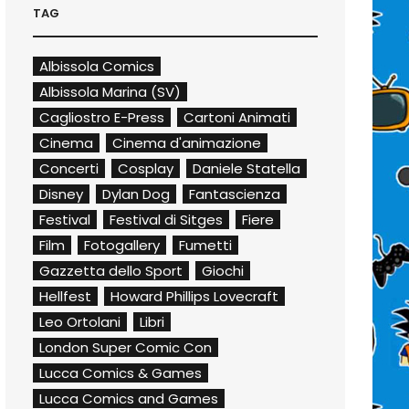
TAG
Albissola Comics
Albissola Marina (SV)
Cagliostro E-Press
Cartoni Animati
Cinema
Cinema d'animazione
Concerti
Cosplay
Daniele Statella
Disney
Dylan Dog
Fantascienza
Festival
Festival di Sitges
Fiere
Film
Fotogallery
Fumetti
Gazzetta dello Sport
Giochi
Hellfest
Howard Phillips Lovecraft
Leo Ortolani
Libri
London Super Comic Con
Lucca Comics & Games
Lucca Comics and Games