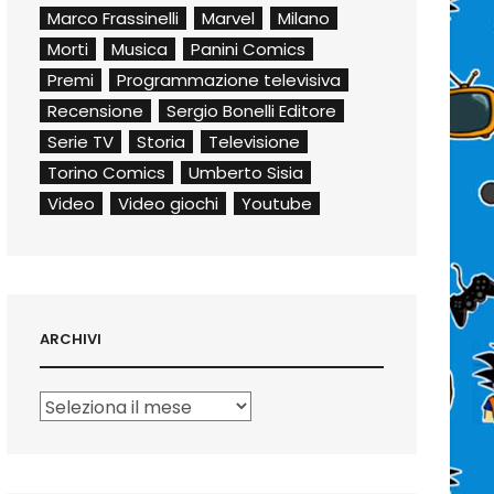
Marco Frassinelli
Marvel
Milano
Morti
Musica
Panini Comics
Premi
Programmazione televisiva
Recensione
Sergio Bonelli Editore
Serie TV
Storia
Televisione
Torino Comics
Umberto Sisia
Video
Video giochi
Youtube
ARCHIVI
Archivi