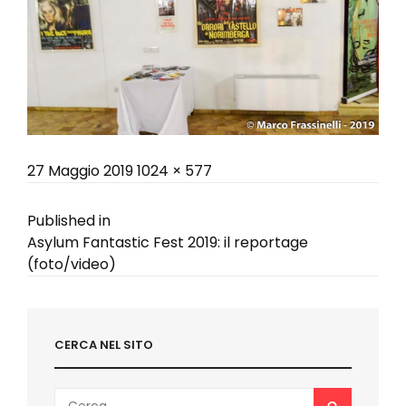
Posted
Full
27 Maggio 2019
1024 × 577
on
size
Navigazione
Published in
Asylum Fantastic Fest 2019: il reportage
articoli
(foto/video)
CERCA NEL SITO
Search
SEARCH