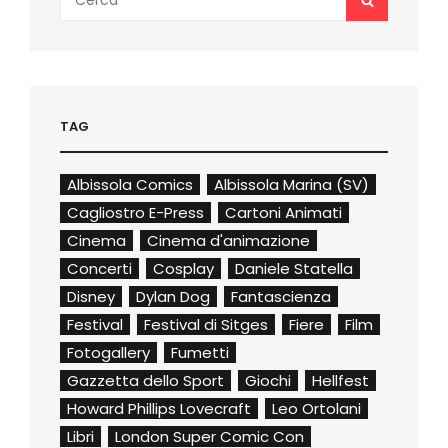
for:
TAG
Albissola Comics
Albissola Marina (SV)
Cagliostro E-Press
Cartoni Animati
Cinema
Cinema d'animazione
Concerti
Cosplay
Daniele Statella
Disney
Dylan Dog
Fantascienza
Festival
Festival di Sitges
Fiere
Film
Fotogallery
Fumetti
Gazzetta dello Sport
Giochi
Hellfest
Howard Phillips Lovecraft
Leo Ortolani
Libri
London Super Comic Con