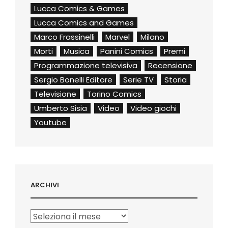
Lucca Comics & Games
Lucca Comics and Games
Marco Frassinelli
Marvel
Milano
Morti
Musica
Panini Comics
Premi
Programmazione televisiva
Recensione
Sergio Bonelli Editore
Serie TV
Storia
Televisione
Torino Comics
Umberto Sisia
Video
Video giochi
Youtube
ARCHIVI
Archivi