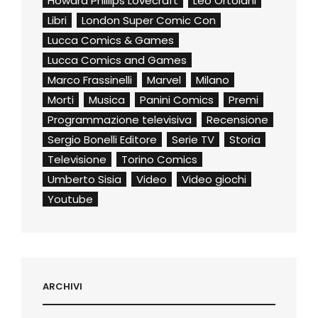
Howard Phillips Lovecraft
Leo Ortolani
Libri
London Super Comic Con
Lucca Comics & Games
Lucca Comics and Games
Marco Frassinelli
Marvel
Milano
Morti
Musica
Panini Comics
Premi
Programmazione televisiva
Recensione
Sergio Bonelli Editore
Serie TV
Storia
Televisione
Torino Comics
Umberto Sisia
Video
Video giochi
Youtube
ARCHIVI