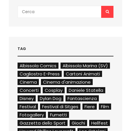
Search
SEARCH
for:
TAG
Albissola Comics
Albissola Marina (SV)
Cagliostro E-Press
Cartoni Animati
Cinema
Cinema d'animazione
Concerti
Cosplay
Daniele Statella
Disney
Dylan Dog
Fantascienza
Festival
Festival di Sitges
Fiere
Film
Fotogallery
Fumetti
Gazzetta dello Sport
Giochi
Hellfest