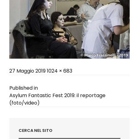
Posted
Full
27 Maggio 2019
1024 × 683
on
size
Navigazione
Published in
Asylum Fantastic Fest 2019: il reportage
articoli
(foto/video)
CERCA NEL SITO