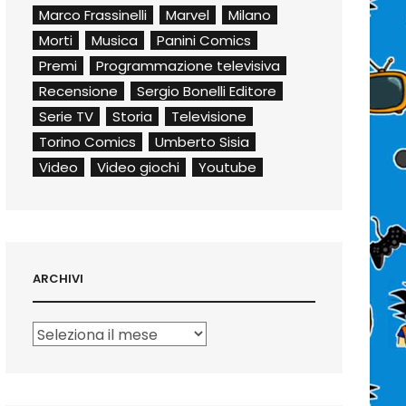
Marco Frassinelli
Marvel
Milano
Morti
Musica
Panini Comics
Premi
Programmazione televisiva
Recensione
Sergio Bonelli Editore
Serie TV
Storia
Televisione
Torino Comics
Umberto Sisia
Video
Video giochi
Youtube
ARCHIVI
Archivi