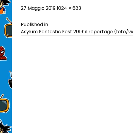
Posted
Full
27 Maggio 2019
1024 × 683
on
size
Navigazione
Published in
Asylum Fantastic Fest 2019: il reportage (foto/v
articoli