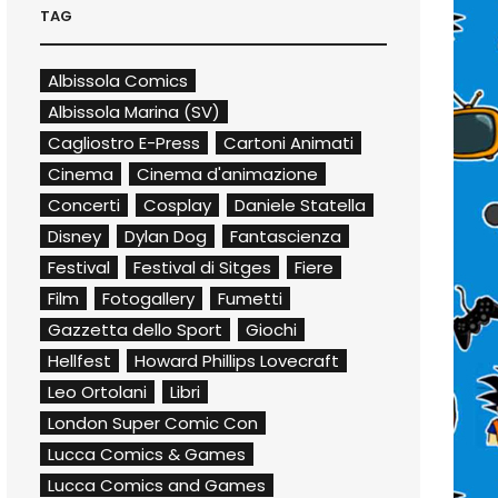
TAG
Albissola Comics
Albissola Marina (SV)
Cagliostro E-Press
Cartoni Animati
Cinema
Cinema d'animazione
Concerti
Cosplay
Daniele Statella
Disney
Dylan Dog
Fantascienza
Festival
Festival di Sitges
Fiere
Film
Fotogallery
Fumetti
Gazzetta dello Sport
Giochi
Hellfest
Howard Phillips Lovecraft
Leo Ortolani
Libri
London Super Comic Con
Lucca Comics & Games
Lucca Comics and Games