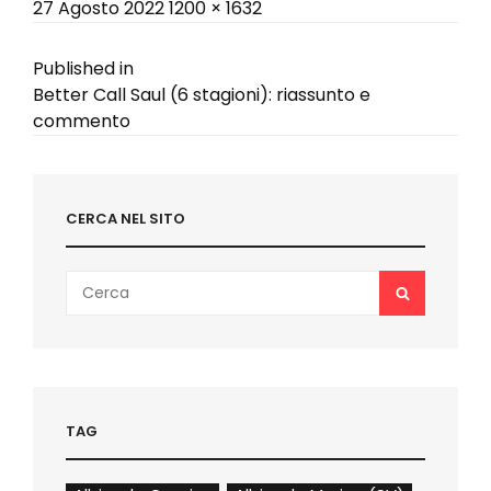
Posted
Full
27 Agosto 2022
1200 × 1632
on
size
Navigazione
Published in
Better Call Saul (6 stagioni): riassunto e
articoli
commento
CERCA NEL SITO
Search
SEARCH
for:
TAG