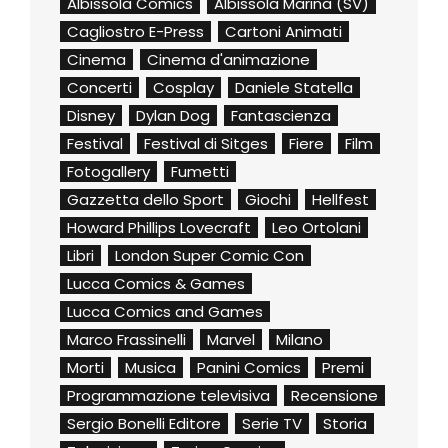
Albissola Comics
Albissola Marina (SV)
Cagliostro E-Press
Cartoni Animati
Cinema
Cinema d'animazione
Concerti
Cosplay
Daniele Statella
Disney
Dylan Dog
Fantascienza
Festival
Festival di Sitges
Fiere
Film
Fotogallery
Fumetti
Gazzetta dello Sport
Giochi
Hellfest
Howard Phillips Lovecraft
Leo Ortolani
Libri
London Super Comic Con
Lucca Comics & Games
Lucca Comics and Games
Marco Frassinelli
Marvel
Milano
Morti
Musica
Panini Comics
Premi
Programmazione televisiva
Recensione
Sergio Bonelli Editore
Serie TV
Storia