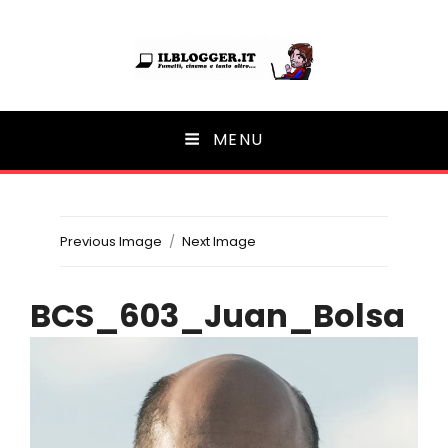
Ilblogger.it
MENU
Il portalino di blog |
Previous Image
Next Image
BCS_603_Juan_Bolsa