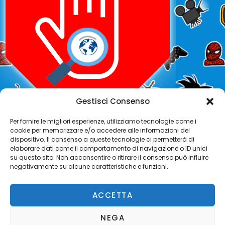
Gestisci Consenso
Per fornire le migliori esperienze, utilizziamo tecnologie come i
cookie per memorizzare e/o accedere alle informazioni del
Ads Blocker Detected!!!
dispositivo. Il consenso a queste tecnologie ci permetterà di
elaborare dati come il comportamento di navigazione o ID unici
su questo sito. Non acconsentire o ritirare il consenso può influire
We have detected that you are using extensions to
negativamente su alcune caratteristiche e funzioni.
block ads. Please support us by disabling these ads
blocker.
ACCETTA
Refresh
NEGA