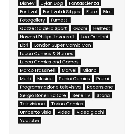
Disney
Dylan Dog
Fantascienza
Festival
Festival di Sitges
Fiere
Film
Fotogallery
Fumetti
Gazzetta dello Sport
Giochi
Hellfest
Howard Phillips Lovecraft
Leo Ortolani
Libri
London Super Comic Con
Lucca Comics & Games
Lucca Comics and Games
Marco Frassinelli
Marvel
Milano
Morti
Musica
Panini Comics
Premi
Programmazione televisiva
Recensione
Sergio Bonelli Editore
Serie TV
Storia
Televisione
Torino Comics
Umberto Sisia
Video
Video giochi
Youtube