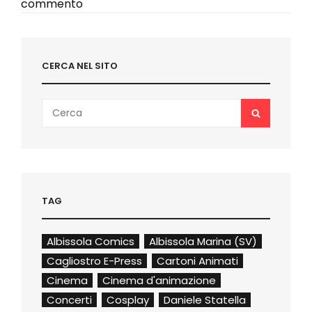
articoli
commento
CERCA NEL SITO
Search
SEARCH
for:
TAG
Albissola Comics
Albissola Marina (SV)
Cagliostro E-Press
Cartoni Animati
Cinema
Cinema d'animazione
Concerti
Cosplay
Daniele Statella