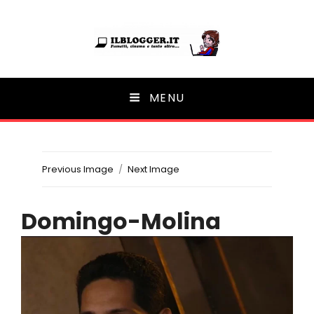
Ilblogger.it
MENU
Il portalino di blog |
Previous Image
Next Image
Domingo-Molina