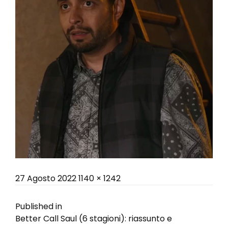
Posted
Full
27 Agosto 2022
1140 × 1242
on
size
Navigazione
Published in
Better Call Saul (6 stagioni): riassunto e