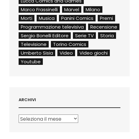
Lucca Comics and Games
Marco Frassinelli
Marvel
Milano
Morti
Musica
Panini Comics
Premi
Programmazione televisiva
Recensione
Sergio Bonelli Editore
Serie TV
Storia
Televisione
Torino Comics
Umberto Sisia
Video
Video giochi
Youtube
ARCHIVI
Archivi