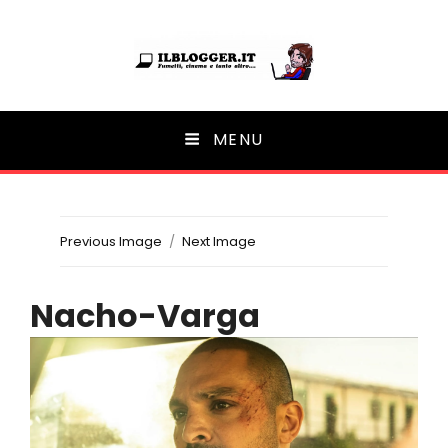
Ilblogger.it
MENU
Il portalino di blog |
Previous Image
Next Image
Nacho-Varga