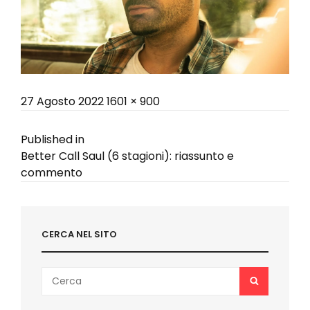
Posted
Full
27 Agosto 2022
1601 × 900
on
size
Navigazione
Published in
Better Call Saul (6 stagioni): riassunto e
articoli
commento
CERCA NEL SITO
Search
SEARCH
for: