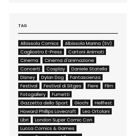
TAG
Albissola Comics
Albissola Marina (SV)
Cagliostro E-Press
Cartoni Animati
Cinema
Cinema d'animazione
Concerti
Cosplay
Daniele Statella
Disney
Dylan Dog
Fantascienza
Festival
Festival di Sitges
Fiere
Film
Fotogallery
Fumetti
Gazzetta dello Sport
Giochi
Hellfest
Howard Phillips Lovecraft
Leo Ortolani
Libri
London Super Comic Con
Lucca Comics & Games