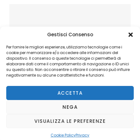
Gestisci Consenso
Per fornire le migliori esperienze, utilizziamo tecnologie come i
cookie per memorizzare e/o accedere alle informazioni del
dispositivo. Il consenso a queste tecnologie ci permetterà di
elaborare dati come il comportamento di navigazione o ID unici
su questo sito. Non acconsentire o ritirare il consenso può influire
negativamente su alcune caratteristiche e funzioni.
ACCETTA
NEGA
VISUALIZZA LE PREFERENZE
Copyright © 2026
Ilblogger.it
. All Rights Reserved.
Privacy
Catch Mag by
Catch Themes
Cookie Policy
Privacy