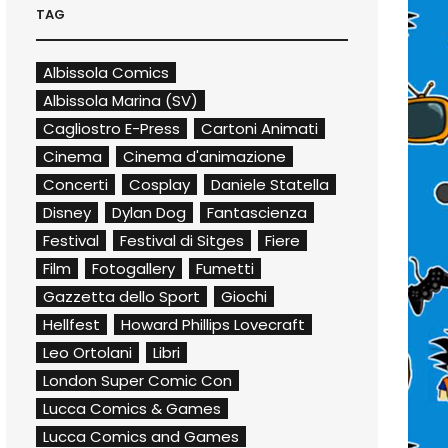
TAG
Albissola Comics
Albissola Marina (SV)
Cagliostro E-Press
Cartoni Animati
Cinema
Cinema d'animazione
Concerti
Cosplay
Daniele Statella
Disney
Dylan Dog
Fantascienza
Festival
Festival di Sitges
Fiere
Film
Fotogallery
Fumetti
Gazzetta dello Sport
Giochi
Hellfest
Howard Phillips Lovecraft
Leo Ortolani
Libri
London Super Comic Con
Lucca Comics & Games
Lucca Comics and Games