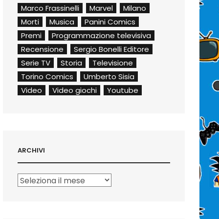
Marco Frassinelli
Marvel
Milano
Morti
Musica
Panini Comics
Premi
Programmazione televisiva
Recensione
Sergio Bonelli Editore
Serie TV
Storia
Televisione
Torino Comics
Umberto Sisia
Video
Video giochi
Youtube
ARCHIVI
Archivi