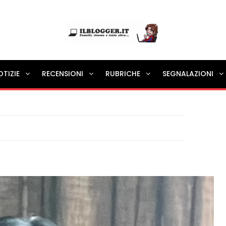
Ilblogger.it
OTIZIE
RECENSIONI
RUBRICHE
SEGNALAZIONI
Il portalino di blog |