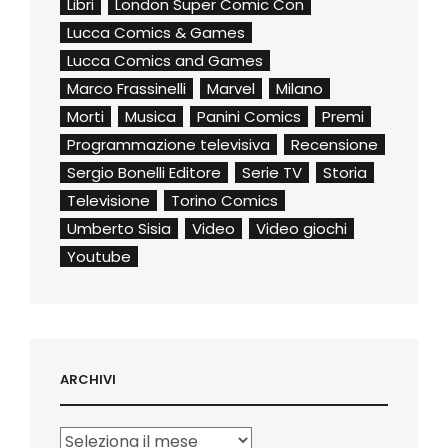
Libri
London Super Comic Con
Lucca Comics & Games
Lucca Comics and Games
Marco Frassinelli
Marvel
Milano
Morti
Musica
Panini Comics
Premi
Programmazione televisiva
Recensione
Sergio Bonelli Editore
Serie TV
Storia
Televisione
Torino Comics
Umberto Sisia
Video
Video giochi
Youtube
ARCHIVI
Archivi