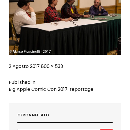
Posted
Full
2 Agosto 2017
800 × 533
on
size
Navigazione
Published in
Big Apple Comic Con 2017: reportage
articoli
CERCA NEL SITO