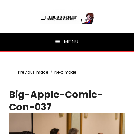
Ilblogger.it
MENU
Il portalino di blog |
Previous Image
Next Image
Big-Apple-Comic-
Con-037