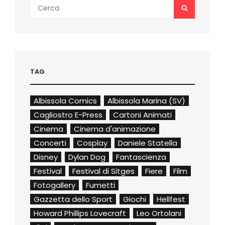
Search
SEARCH
for:
TAG
Albissola Comics
Albissola Marina (SV)
Cagliostro E-Press
Cartoni Animati
Cinema
Cinema d'animazione
Concerti
Cosplay
Daniele Statella
Disney
Dylan Dog
Fantascienza
Festival
Festival di Sitges
Fiere
Film
Fotogallery
Fumetti
Gazzetta dello Sport
Giochi
Hellfest
Howard Phillips Lovecraft
Leo Ortolani