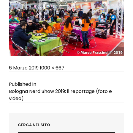
Posted
Full
6 Marzo 2019
1000 × 667
on
size
Navigazione
Published in
Bologna Nerd Show 2019: il reportage (foto e
articoli
video)
CERCA NEL SITO