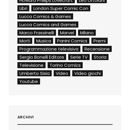
Howard Phillips Lovecraft
Leo Ortolani
Libri
London Super Comic Con
Lucca Comics & Games
Lucca Comics and Games
Marco Frassinelli
Marvel
Milano
Morti
Musica
Panini Comics
Premi
Programmazione televisiva
Recensione
Sergio Bonelli Editore
Serie TV
Storia
Televisione
Torino Comics
Umberto Sisia
Video
Video giochi
Youtube
ARCHIVI