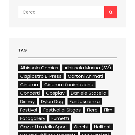
Search
SEARCH
for:
TAG
Albissola Comics
Albissola Marina (SV)
Cagliostro E-Press
Cartoni Animati
Cinema
Cinema d'animazione
Concerti
Cosplay
Daniele Statella
Disney
Dylan Dog
Fantascienza
Festival
Festival di Sitges
Fiere
Film
Fotogallery
Fumetti
Gazzetta dello Sport
Giochi
Hellfest