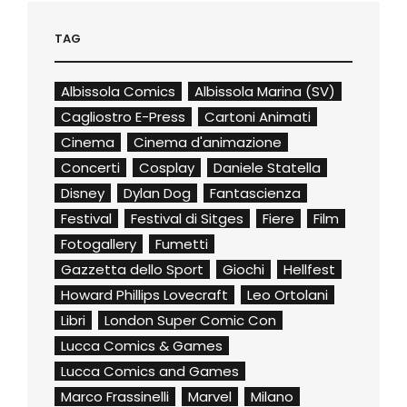
TAG
Albissola Comics
Albissola Marina (SV)
Cagliostro E-Press
Cartoni Animati
Cinema
Cinema d'animazione
Concerti
Cosplay
Daniele Statella
Disney
Dylan Dog
Fantascienza
Festival
Festival di Sitges
Fiere
Film
Fotogallery
Fumetti
Gazzetta dello Sport
Giochi
Hellfest
Howard Phillips Lovecraft
Leo Ortolani
Libri
London Super Comic Con
Lucca Comics & Games
Lucca Comics and Games
Marco Frassinelli
Marvel
Milano