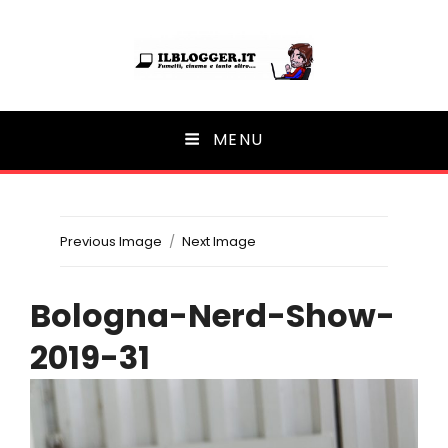
Ilblogger.it
MENU
Il portalino di blog |
Previous Image
Next Image
Bologna-Nerd-Show-
2019-31