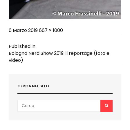
Posted
Full
6 Marzo 2019
667 × 1000
on
size
Navigazione
Published in
Bologna Nerd Show 2019: il reportage (foto e
articoli
video)
CERCA NEL SITO
Search
SEARCH
for: