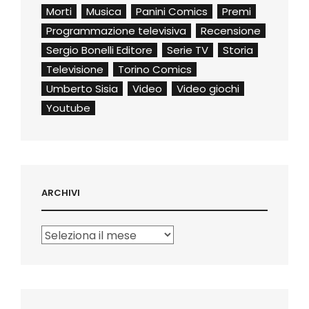
Morti
Musica
Panini Comics
Premi
Programmazione televisiva
Recensione
Sergio Bonelli Editore
Serie TV
Storia
Televisione
Torino Comics
Umberto Sisia
Video
Video giochi
Youtube
ARCHIVI
Archivi