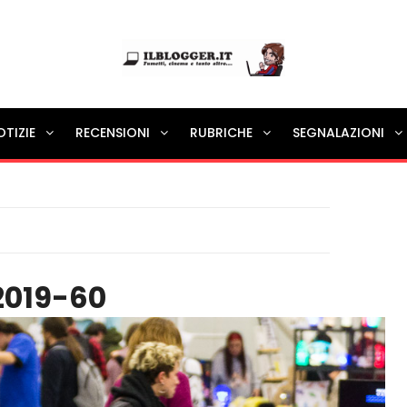
Ilblogger.it
OTIZIE
RECENSIONI
RUBRICHE
SEGNALAZIONI
Il portalino di blog |
019-60