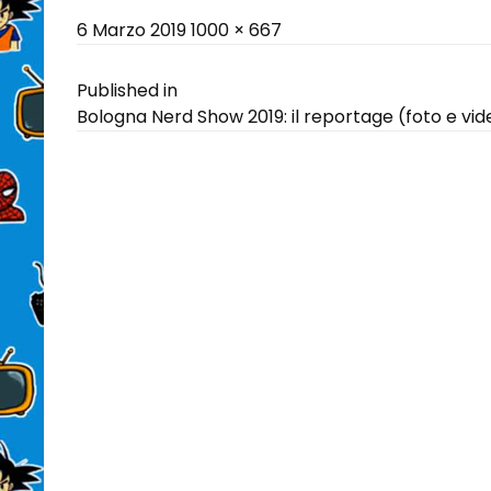
Posted
Full
6 Marzo 2019
1000 × 667
on
size
Navigazione
Published in
Bologna Nerd Show 2019: il reportage (foto e vid
articoli