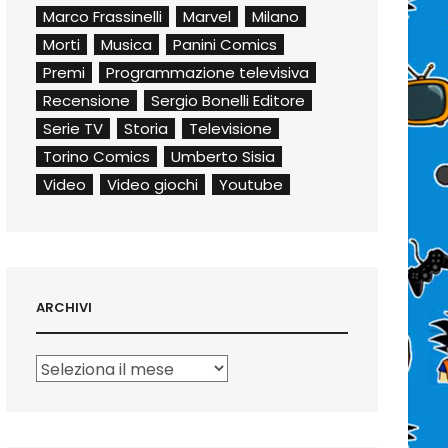
Marco Frassinelli
Marvel
Milano
Morti
Musica
Panini Comics
Premi
Programmazione televisiva
Recensione
Sergio Bonelli Editore
Serie TV
Storia
Televisione
Torino Comics
Umberto Sisia
Video
Video giochi
Youtube
ARCHIVI
Archivi