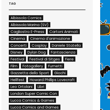
TAG
Albissola Comics
Albissola Marina (SV)
Cagliostro E-Press
Cartoni Animati
Cinema
Cinema d'animazione
Concerti
Cosplay
Daniele Statella
Disney
Dylan Dog
Fantascienza
Festival
Festival di Sitges
Fiere
Film
Fotogallery
Fumetti
Gazzetta dello Sport
Giochi
Hellfest
Howard Phillips Lovecraft
Leo Ortolani
Libri
London Super Comic Con
Lucca Comics & Games
Lucca Comics and Games