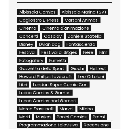
Albissola Comics
Albissola Marina (SV)
Cagliostro E-Press
Cartoni Animati
Cinema
Cinema d'animazione
Concerti
Cosplay
Daniele Statella
Disney
Dylan Dog
Fantascienza
Festival
Festival di Sitges
Fiere
Film
Fotogallery
Fumetti
Gazzetta dello Sport
Giochi
Hellfest
Howard Phillips Lovecraft
Leo Ortolani
Libri
London Super Comic Con
Lucca Comics & Games
Lucca Comics and Games
Marco Frassinelli
Marvel
Milano
Morti
Musica
Panini Comics
Premi
Programmazione televisiva
Recensione