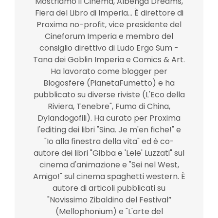
Mostriamo il Cinema, Albenga Dreams,
Fiera del Libro di Imperia... È direttore di
Proxima no-profit, vice presidente del
Cineforum Imperia e membro del
consiglio direttivo di Ludo Ergo Sum -
Tana dei Goblin Imperia e Comics & Art.
Ha lavorato come blogger per
Blogosfere (PianetaFumetto) e ha
pubblicato su diverse riviste (L'Eco della
Riviera, Tenebre", Fumo di China,
Dylandogofili). Ha curato per Proxima
l'editing dei libri "Sina. Je m'en fiche!" e
"Io alla finestra della vita" ed è co-
autore dei libri "Gibba e 'Lele' Luzzati" sul
cinema d'animazione e "Sei nel West,
Amigo!" sul cinema spaghetti western. È
autore di articoli pubblicati su
"Novissimo Zibaldino del Festival”
(Mellophonium) e "L'arte del