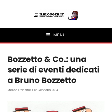
Ilblogger.it
MENU
Il portalino di blog |
Bozzetto & Co.: una
serie di eventi dedicati
a Bruno Bozzetto
Posted
Marco Frassinelli
12 Gennaio 2014
On