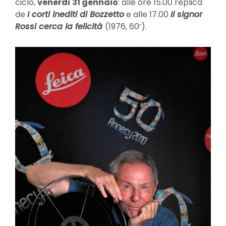
ciclo,
venerdì 31 gennaio
: alle ore 15.00 replica
de
I corti inediti di Bozzetto
e alle 17.00
Il signor
Rossi cerca la felicità
(1976, 60’).