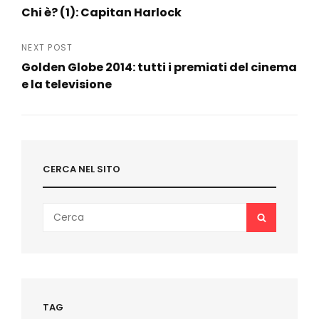
Chi è? (1): Capitan Harlock
articoli
Previous
Post
NEXT POST
Golden Globe 2014: tutti i premiati del cinema
e la televisione
Next
Post
CERCA NEL SITO
Search
SEARCH
for:
TAG