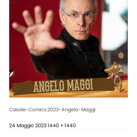
Casale-Comics.2023-Angelo-Maggi
Posted
Full
24 Maggio 2023
1440 × 1440
on
size