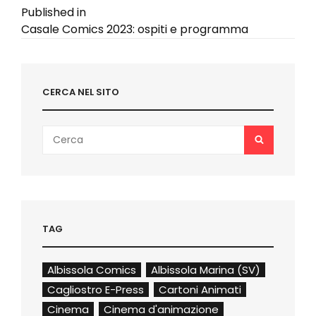
Navigazione
Published in
Casale Comics 2023: ospiti e programma
articoli
CERCA NEL SITO
Search
SEARCH
for:
TAG
Albissola Comics
Albissola Marina (SV)
Cagliostro E-Press
Cartoni Animati
Cinema
Cinema d'animazione