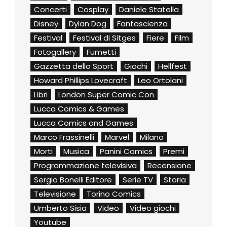
Concerti
Cosplay
Daniele Statella
Disney
Dylan Dog
Fantascienza
Festival
Festival di Sitges
Fiere
Film
Fotogallery
Fumetti
Gazzetta dello Sport
Giochi
Hellfest
Howard Phillips Lovecraft
Leo Ortolani
Libri
London Super Comic Con
Lucca Comics & Games
Lucca Comics and Games
Marco Frassinelli
Marvel
Milano
Morti
Musica
Panini Comics
Premi
Programmazione televisiva
Recensione
Sergio Bonelli Editore
Serie TV
Storia
Televisione
Torino Comics
Umberto Sisia
Video
Video giochi
Youtube