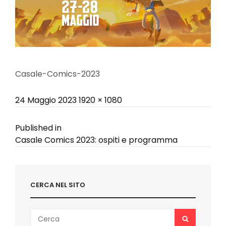
Casale-Comics-2023
Posted
Full
24 Maggio 2023
1920 × 1080
on
size
Navigazione
Published in
Casale Comics 2023: ospiti e programma
articoli
CERCA NEL SITO
Search
SEARCH
for: