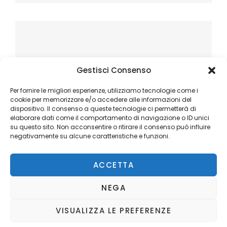
Gestisci Consenso
Per fornire le migliori esperienze, utilizziamo tecnologie come i
cookie per memorizzare e/o accedere alle informazioni del
dispositivo. Il consenso a queste tecnologie ci permetterà di
elaborare dati come il comportamento di navigazione o ID unici
su questo sito. Non acconsentire o ritirare il consenso può influire
negativamente su alcune caratteristiche e funzioni.
ACCETTA
NEGA
VISUALIZZA LE PREFERENZE
Copyright © 2026
Ilblogger.it
. All Rights Reserved.
Privacy