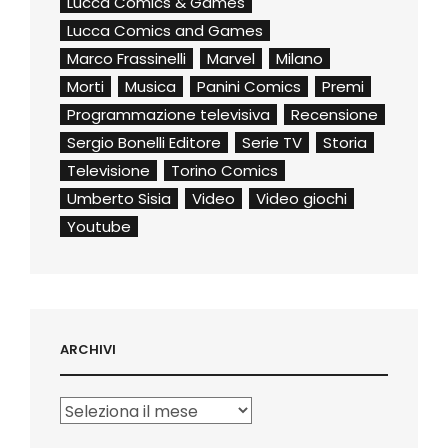
Lucca Comics & Games
Lucca Comics and Games
Marco Frassinelli
Marvel
Milano
Morti
Musica
Panini Comics
Premi
Programmazione televisiva
Recensione
Sergio Bonelli Editore
Serie TV
Storia
Televisione
Torino Comics
Umberto Sisia
Video
Video giochi
Youtube
ARCHIVI
Archivi