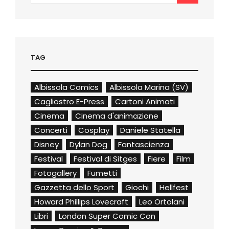
TAG
Albissola Comics
Albissola Marina (SV)
Cagliostro E-Press
Cartoni Animati
Cinema
Cinema d'animazione
Concerti
Cosplay
Daniele Statella
Disney
Dylan Dog
Fantascienza
Festival
Festival di Sitges
Fiere
Film
Fotogallery
Fumetti
Gazzetta dello Sport
Giochi
Hellfest
Howard Phillips Lovecraft
Leo Ortolani
Libri
London Super Comic Con