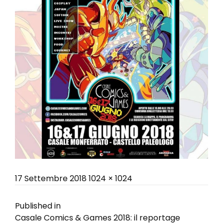
Posted
Full
17 Settembre 2018
1024 × 1024
on
size
Navigazione
Published in
Casale Comics & Games 2018: il reportage