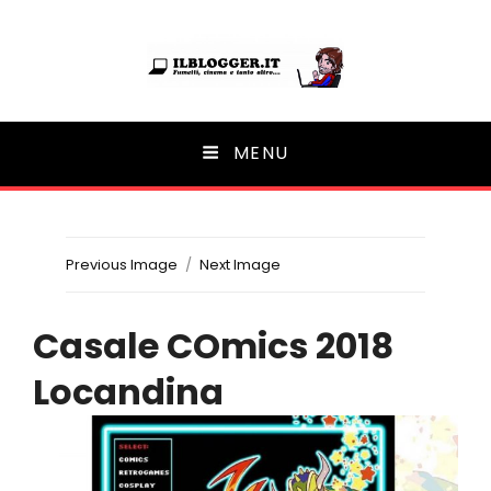
Ilblogger.it
MENU
Il portalino di blog |
Previous Image
Next Image
Casale COmics 2018
Locandina