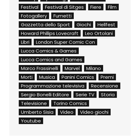
Festival
Festival di Sitges
Fiere
Film
Fotogallery
Fumetti
Gazzetta dello Sport
Giochi
Hellfest
Howard Phillips Lovecraft
Leo Ortolani
Libri
London Super Comic Con
Lucca Comics & Games
Lucca Comics and Games
Marco Frassinelli
Marvel
Milano
Morti
Musica
Panini Comics
Premi
Programmazione televisiva
Recensione
Sergio Bonelli Editore
Serie TV
Storia
Televisione
Torino Comics
Umberto Sisia
Video
Video giochi
Youtube