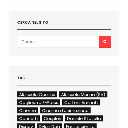
articoli
CERCA NEL SITO
Search
SEARCH
for:
TAG
Albissola Comics
Albissola Marina (SV)
Cagliostro E-Press
Cartoni Animati
Cinema
Cinema d'animazione
Concerti
Cosplay
Daniele Statella
Disney
Dylan Dog
Fantascienza