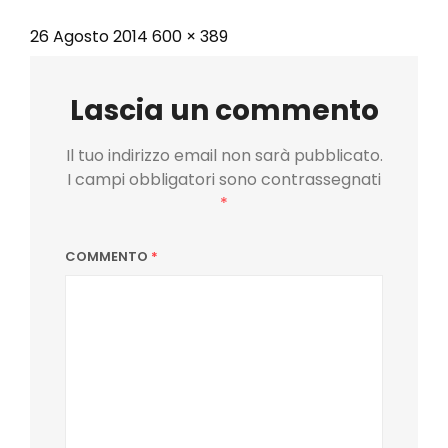
Posted
Full
26 Agosto 2014
600 × 389
on
size
Lascia un commento
Il tuo indirizzo email non sarà pubblicato.
I campi obbligatori sono contrassegnati
*
COMMENTO
*