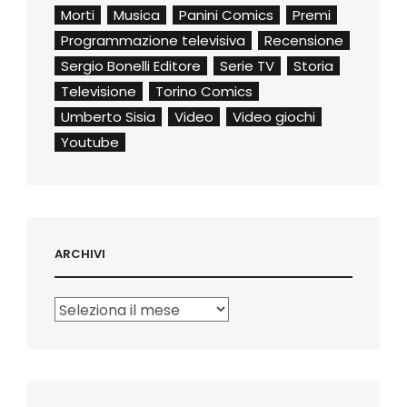
Morti
Musica
Panini Comics
Premi
Programmazione televisiva
Recensione
Sergio Bonelli Editore
Serie TV
Storia
Televisione
Torino Comics
Umberto Sisia
Video
Video giochi
Youtube
ARCHIVI
Archivi