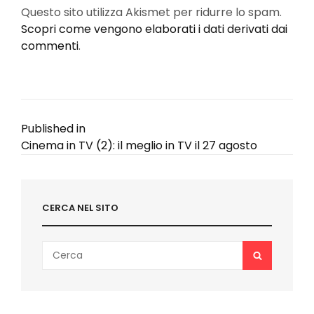
Questo sito utilizza Akismet per ridurre lo spam.
Scopri come vengono elaborati i dati derivati dai
commenti
.
Navigazione
Published in
Cinema in TV (2): il meglio in TV il 27 agosto
articoli
CERCA NEL SITO
Search
SEARCH
for: