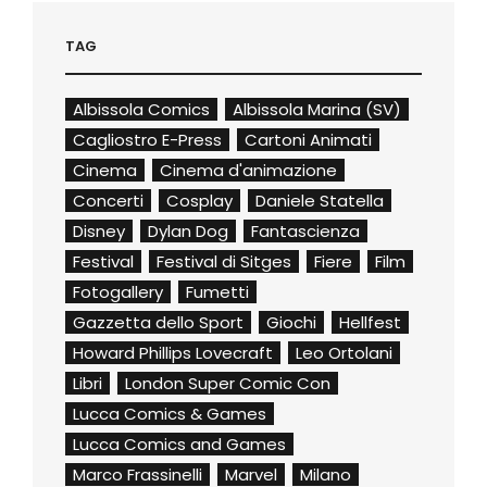
TAG
Albissola Comics
Albissola Marina (SV)
Cagliostro E-Press
Cartoni Animati
Cinema
Cinema d'animazione
Concerti
Cosplay
Daniele Statella
Disney
Dylan Dog
Fantascienza
Festival
Festival di Sitges
Fiere
Film
Fotogallery
Fumetti
Gazzetta dello Sport
Giochi
Hellfest
Howard Phillips Lovecraft
Leo Ortolani
Libri
London Super Comic Con
Lucca Comics & Games
Lucca Comics and Games
Marco Frassinelli
Marvel
Milano