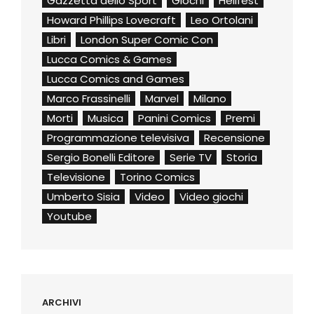
Gazzetta dello Sport
Giochi
Hellfest
Howard Phillips Lovecraft
Leo Ortolani
Libri
London Super Comic Con
Lucca Comics & Games
Lucca Comics and Games
Marco Frassinelli
Marvel
Milano
Morti
Musica
Panini Comics
Premi
Programmazione televisiva
Recensione
Sergio Bonelli Editore
Serie TV
Storia
Televisione
Torino Comics
Umberto Sisia
Video
Video giochi
Youtube
ARCHIVI