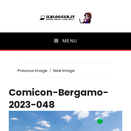
Ilblogger.it
MENU
Il portalino di blog |
Previous Image
Next Image
Comicon-Bergamo-
2023-048