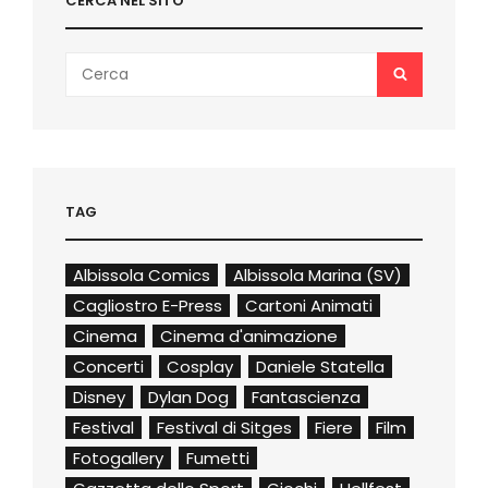
CERCA NEL SITO
Search
SEARCH
for:
TAG
Albissola Comics
Albissola Marina (SV)
Cagliostro E-Press
Cartoni Animati
Cinema
Cinema d'animazione
Concerti
Cosplay
Daniele Statella
Disney
Dylan Dog
Fantascienza
Festival
Festival di Sitges
Fiere
Film
Fotogallery
Fumetti