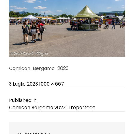
Comicon-Bergamo-2023
Posted
Full
3 Luglio 2023
1000 × 667
on
size
Navigazione
Published in
Comicon Bergamo 2023: il reportage
articoli