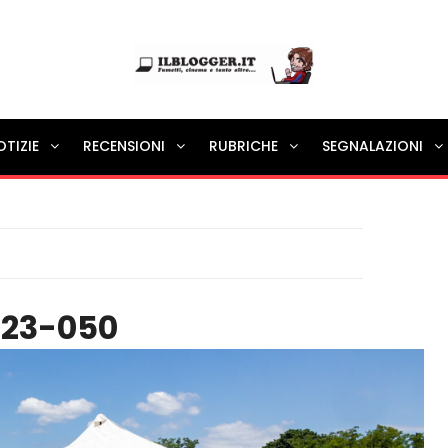
Ilblogger.it
OTIZIE
RECENSIONI
RUBRICHE
SEGNALAZIONI
Il portalino di blog |
23-050