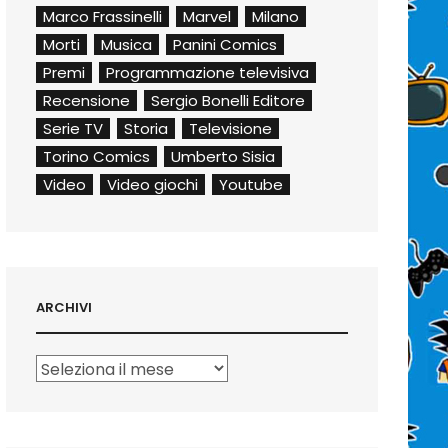
Marco Frassinelli
Marvel
Milano
Morti
Musica
Panini Comics
Premi
Programmazione televisiva
Recensione
Sergio Bonelli Editore
Serie TV
Storia
Televisione
Torino Comics
Umberto Sisia
Video
Video giochi
Youtube
ARCHIVI
Archivi