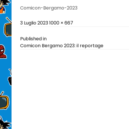
Comicon-Bergamo-2023
Posted
Full
3 Luglio 2023
1000 × 667
on
size
Navigazione
Published in
Comicon Bergamo 2023: il reportage
articoli