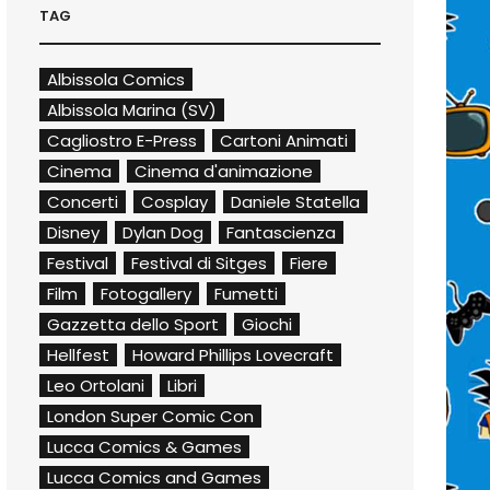
TAG
Albissola Comics
Albissola Marina (SV)
Cagliostro E-Press
Cartoni Animati
Cinema
Cinema d'animazione
Concerti
Cosplay
Daniele Statella
Disney
Dylan Dog
Fantascienza
Festival
Festival di Sitges
Fiere
Film
Fotogallery
Fumetti
Gazzetta dello Sport
Giochi
Hellfest
Howard Phillips Lovecraft
Leo Ortolani
Libri
London Super Comic Con
Lucca Comics & Games
Lucca Comics and Games