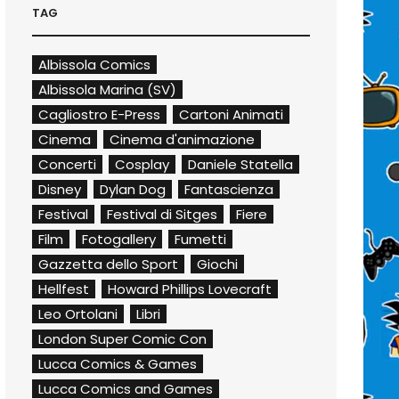
TAG
Albissola Comics
Albissola Marina (SV)
Cagliostro E-Press
Cartoni Animati
Cinema
Cinema d'animazione
Concerti
Cosplay
Daniele Statella
Disney
Dylan Dog
Fantascienza
Festival
Festival di Sitges
Fiere
Film
Fotogallery
Fumetti
Gazzetta dello Sport
Giochi
Hellfest
Howard Phillips Lovecraft
Leo Ortolani
Libri
London Super Comic Con
Lucca Comics & Games
Lucca Comics and Games