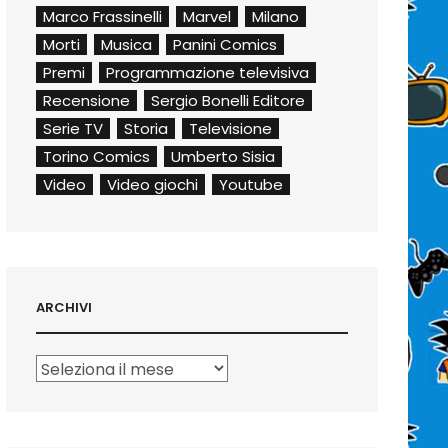
Marco Frassinelli
Marvel
Milano
Morti
Musica
Panini Comics
Premi
Programmazione televisiva
Recensione
Sergio Bonelli Editore
Serie TV
Storia
Televisione
Torino Comics
Umberto Sisia
Video
Video giochi
Youtube
ARCHIVI
Archivi