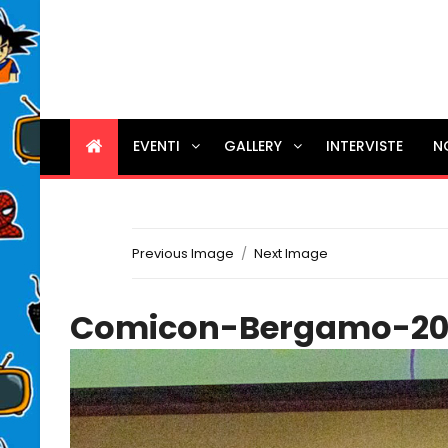
EVENTI
GALLERY
INTERVISTE
N
Previous Image
Next Image
Comicon-Bergamo-20