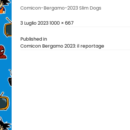
Comicon-Bergamo-2023 Slim Dogs
Posted
Full
3 Luglio 2023
1000 × 667
on
size
Navigazione
Published in
Comicon Bergamo 2023: il reportage
articoli