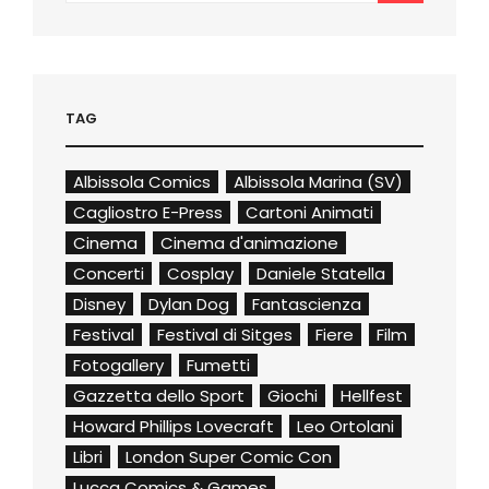
TAG
Albissola Comics
Albissola Marina (SV)
Cagliostro E-Press
Cartoni Animati
Cinema
Cinema d'animazione
Concerti
Cosplay
Daniele Statella
Disney
Dylan Dog
Fantascienza
Festival
Festival di Sitges
Fiere
Film
Fotogallery
Fumetti
Gazzetta dello Sport
Giochi
Hellfest
Howard Phillips Lovecraft
Leo Ortolani
Libri
London Super Comic Con
Lucca Comics & Games