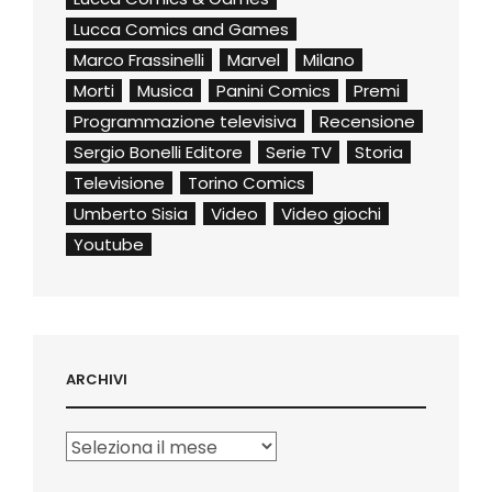
Lucca Comics and Games
Marco Frassinelli
Marvel
Milano
Morti
Musica
Panini Comics
Premi
Programmazione televisiva
Recensione
Sergio Bonelli Editore
Serie TV
Storia
Televisione
Torino Comics
Umberto Sisia
Video
Video giochi
Youtube
ARCHIVI
Archivi