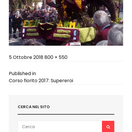
Posted
Full
5 Ottobre 2018
800 × 550
on
size
Navigazione
Published in
Corso fiorito 2017: Supereroi
articoli
CERCA NEL SITO
Search
SEARCH
for: