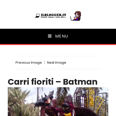
Ilblogger.it
MENU
Il portalino di blog |
Previous Image
Next Image
Carri fioriti – Batman