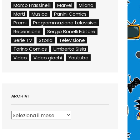
Marco Frassinelli
Marvel
Milano
Morti
Musica
Panini Comics
Premi
Programmazione televisiva
Recensione
Sergio Bonelli Editore
Serie TV
Storia
Televisione
Torino Comics
Umberto Sisia
Video
Video giochi
Youtube
ARCHIVI
Archivi