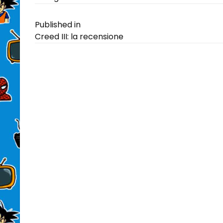
on
size
Navigazione
Published in
Creed III: la recensione
articoli