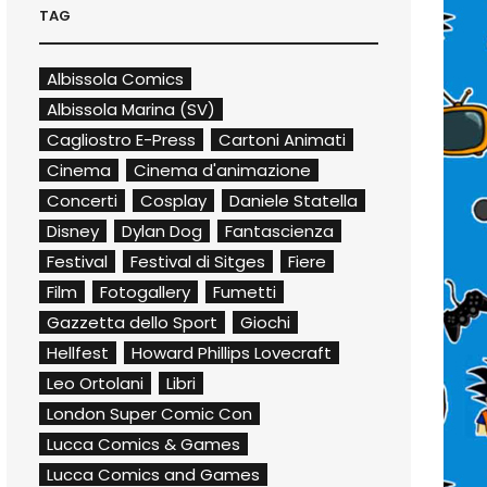
TAG
Albissola Comics
Albissola Marina (SV)
Cagliostro E-Press
Cartoni Animati
Cinema
Cinema d'animazione
Concerti
Cosplay
Daniele Statella
Disney
Dylan Dog
Fantascienza
Festival
Festival di Sitges
Fiere
Film
Fotogallery
Fumetti
Gazzetta dello Sport
Giochi
Hellfest
Howard Phillips Lovecraft
Leo Ortolani
Libri
London Super Comic Con
Lucca Comics & Games
Lucca Comics and Games