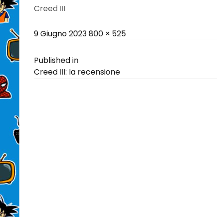
Creed III
Posted
Full
9 Giugno 2023
800 × 525
on
size
Navigazione
Published in
Creed III: la recensione
articoli