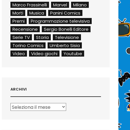
Marco Frassinelli
Marvel
Milano
Morti
Musica
Panini Comics
Premi
Programmazione televisiva
Recensione
Sergio Bonelli Editore
Serie TV
Storia
Televisione
Torino Comics
Umberto Sisia
Video
Video giochi
Youtube
ARCHIVI
Archivi