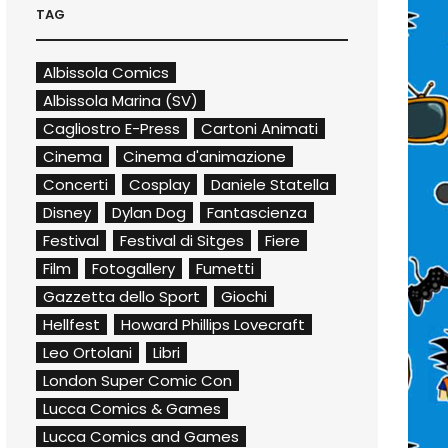
TAG
Albissola Comics
Albissola Marina (SV)
Cagliostro E-Press
Cartoni Animati
Cinema
Cinema d'animazione
Concerti
Cosplay
Daniele Statella
Disney
Dylan Dog
Fantascienza
Festival
Festival di Sitges
Fiere
Film
Fotogallery
Fumetti
Gazzetta dello Sport
Giochi
Hellfest
Howard Phillips Lovecraft
Leo Ortolani
Libri
London Super Comic Con
Lucca Comics & Games
Lucca Comics and Games