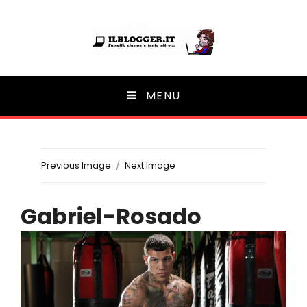
Ilblogger.it
MENU
Il portalino di blog |
Previous Image
Next Image
Gabriel-Rosado