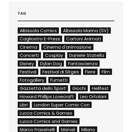
TAG
Albissola Comics
Albissola Marina (SV)
Cagliostro E-Press
Cartoni Animati
Cinema
Cinema d'animazione
Concerti
Cosplay
Daniele Statella
Disney
Dylan Dog
Fantascienza
Festival
Festival di Sitges
Fiere
Film
Fotogallery
Fumetti
Gazzetta dello Sport
Giochi
Hellfest
Howard Phillips Lovecraft
Leo Ortolani
Libri
London Super Comic Con
Lucca Comics & Games
Lucca Comics and Games
Marco Frassinelli
Marvel
Milano