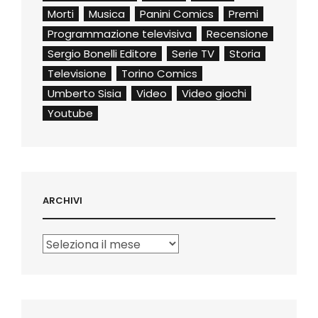
Morti
Musica
Panini Comics
Premi
Programmazione televisiva
Recensione
Sergio Bonelli Editore
Serie TV
Storia
Televisione
Torino Comics
Umberto Sisia
Video
Video giochi
Youtube
ARCHIVI
Archivi