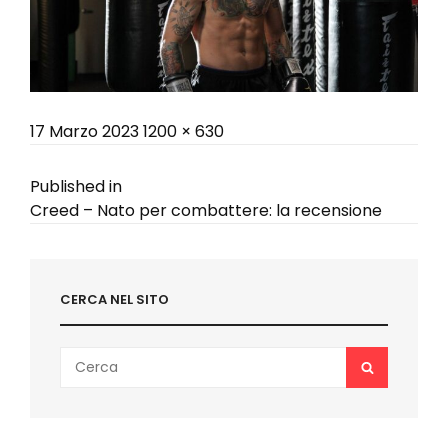
Posted
Full
17 Marzo 2023
1200 × 630
on
size
Navigazione
Published in
Creed – Nato per combattere: la recensione
articoli
CERCA NEL SITO
Search
SEARCH
for: