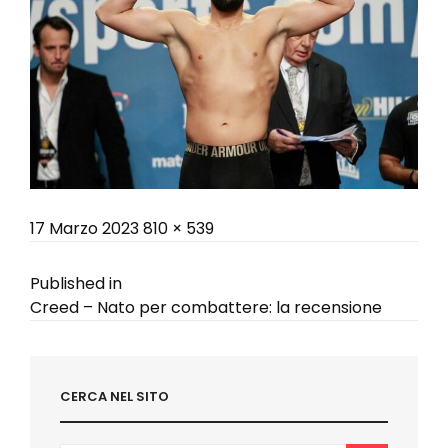
Posted
Full
17 Marzo 2023
810 × 539
on
size
Navigazione
Published in
Creed – Nato per combattere: la recensione
articoli
CERCA NEL SITO