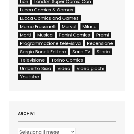
Libri
London Super Comic Con
Lucca Comics & Games
Lucca Comics and Games
Marco Frassinelli
Marvel
Milano
Morti
Musica
Panini Comics
Premi
Programmazione televisiva
Recensione
Sergio Bonelli Editore
Serie TV
Storia
Televisione
Torino Comics
Umberto Sisia
Video
Video giochi
Youtube
ARCHIVI
Archivi