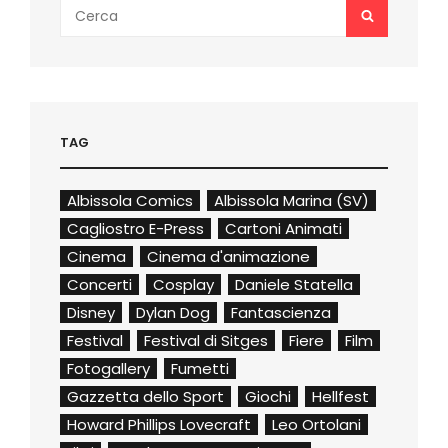
Search
SEARCH
for:
TAG
Albissola Comics
Albissola Marina (SV)
Cagliostro E-Press
Cartoni Animati
Cinema
Cinema d'animazione
Concerti
Cosplay
Daniele Statella
Disney
Dylan Dog
Fantascienza
Festival
Festival di Sitges
Fiere
Film
Fotogallery
Fumetti
Gazzetta dello Sport
Giochi
Hellfest
Howard Phillips Lovecraft
Leo Ortolani