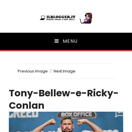
Ilblogger.it
MENU
Il portalino di blog |
Previous Image
Next Image
Tony-Bellew-e-Ricky-
Conlan