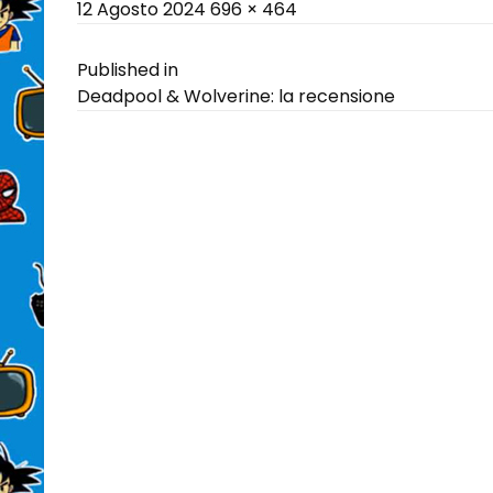
Posted
Full
12 Agosto 2024
696 × 464
on
size
Navigazione
Published in
Deadpool & Wolverine: la recensione
articoli