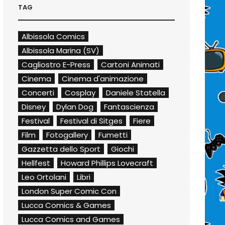
TAG
Albissola Comics
Albissola Marina (SV)
Cagliostro E-Press
Cartoni Animati
Cinema
Cinema d'animazione
Concerti
Cosplay
Daniele Statella
Disney
Dylan Dog
Fantascienza
Festival
Festival di Sitges
Fiere
Film
Fotogallery
Fumetti
Gazzetta dello Sport
Giochi
Hellfest
Howard Phillips Lovecraft
Leo Ortolani
Libri
London Super Comic Con
Lucca Comics & Games
Lucca Comics and Games