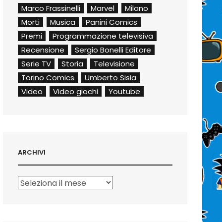
Marco Frassinelli
Marvel
Milano
Morti
Musica
Panini Comics
Premi
Programmazione televisiva
Recensione
Sergio Bonelli Editore
Serie TV
Storia
Televisione
Torino Comics
Umberto Sisia
Video
Video giochi
Youtube
ARCHIVI
Archivi