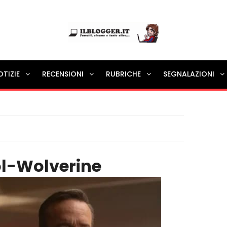
Ilblogger.it
OTIZIE
RECENSIONI
RUBRICHE
SEGNALAZIONI
Il portalino di blog |
l-Wolverine