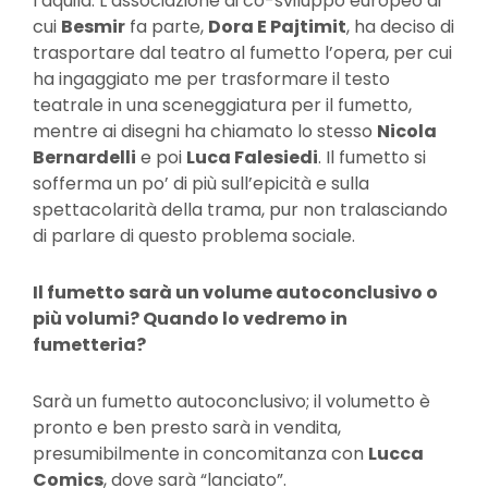
l’aquila. L’associazione di co-sviluppo europeo di
cui
Besmir
fa parte,
Dora E Pajtimit
, ha deciso di
trasportare dal teatro al fumetto l’opera, per cui
ha ingaggiato me per trasformare il testo
teatrale in una sceneggiatura per il fumetto,
mentre ai disegni ha chiamato lo stesso
Nicola
Bernardelli
e poi
Luca Falesiedi
. Il fumetto si
sofferma un po’ di più sull’epicità e sulla
spettacolarità della trama, pur non tralasciando
di parlare di questo problema sociale.
Il fumetto sarà un volume autoconclusivo o
più volumi? Quando lo vedremo in
fumetteria?
Sarà un fumetto autoconclusivo; il volumetto è
pronto e ben presto sarà in vendita,
presumibilmente in concomitanza con
Lucca
Comics
, dove sarà “lanciato”.