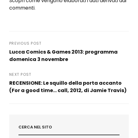
Scopri come vengono elaborati i dati derivati dai
commenti
.
Navigazione
PREVIOUS POST
Lucca Comics & Games 2013: programma
articoli
domenica 3 novembre
Previous
Post
NEXT POST
RECENSIONE: Le squillo della porta accanto
(For a good time… call, 2012, di Jamie Travis)
Next
Post
CERCA NEL SITO