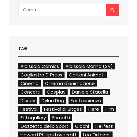
Search
SEARCH
for:
TAG
Albissola Comics
Albissola Marina (SV)
Cagliostro E-Press
Cartoni Animati
Cinema
Cinema d'animazione
Concerti
Cosplay
Daniele Statella
Disney
Dylan Dog
Fantascienza
Festival
Festival di Sitges
Fiere
Film
Fotogallery
Fumetti
Gazzetta dello Sport
Giochi
Hellfest
Howard Phillips Lovecraft
Leo Ortolani