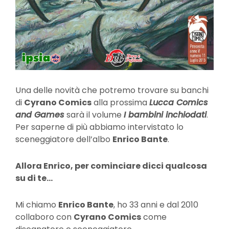
Una delle novità che potremo trovare su banchi
di
Cyrano Comics
alla prossima
Lucca Comics
and Games
sarà il volume
I bambini inchiodati
.
Per saperne di più abbiamo intervistato lo
sceneggiatore dell’albo
Enrico Bante
.
Allora Enrico, per cominciare dicci qualcosa
su di te…
Mi chiamo
Enrico Bante
, ho 33 anni e dal 2010
collaboro con
Cyrano Comics
come