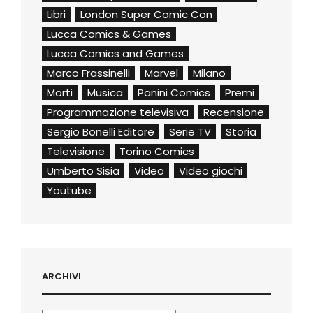
Libri
London Super Comic Con
Lucca Comics & Games
Lucca Comics and Games
Marco Frassinelli
Marvel
Milano
Morti
Musica
Panini Comics
Premi
Programmazione televisiva
Recensione
Sergio Bonelli Editore
Serie TV
Storia
Televisione
Torino Comics
Umberto Sisia
Video
Video giochi
Youtube
ARCHIVI