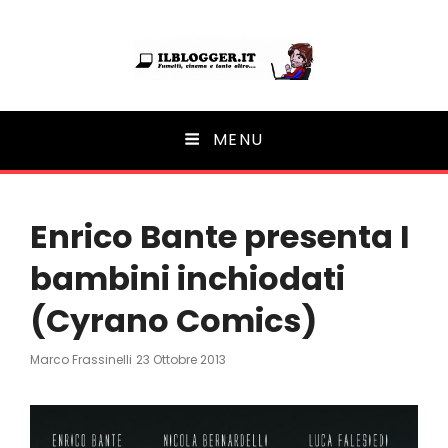
Ilblogger.it
MENU
Il portalino di blog |
Enrico Bante presenta I
bambini inchiodati
(Cyrano Comics)
Posted
Marco Frassinelli
23 Ottobre 2013
On