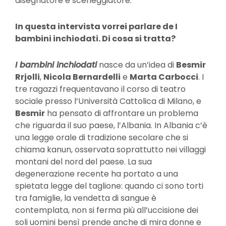
disegnatore e sceneggiatore.
In questa intervista vorrei parlare de I
bambini inchiodati. Di cosa si tratta?
I bambini inchiodati
nasce da un’idea di
Besmir
Rrjolli
,
Nicola Bernardelli
e
Marta Carbocci
. I
tre ragazzi frequentavano il corso di teatro
sociale presso l’Università Cattolica di Milano, e
Besmir
ha pensato di affrontare un problema
che riguarda il suo paese, l’Albania. In Albania c’è
una legge orale di tradizione secolare che si
chiama kanun, osservata soprattutto nei villaggi
montani del nord del paese. La sua
degenerazione recente ha portato a una
spietata legge del taglione: quando ci sono torti
tra famiglie, la vendetta di sangue è
contemplata, non si ferma più all’uccisione dei
soli uomini bensì prende anche di mira donne e