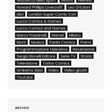
Gazzetta dello Sport
Giochi
Hellfest
Howard Phillips Lovecraft
Leo Ortolani
Libri
London Super Comic Con
Lucca Comics & Games
Lucca Comics and Games
Marco Frassinelli
Marvel
Milano
Morti
Musica
Panini Comics
Premi
Programmazione televisiva
Recensione
Sergio Bonelli Editore
Serie TV
Storia
Televisione
Torino Comics
Umberto Sisia
Video
Video giochi
Youtube
ARCHIVI