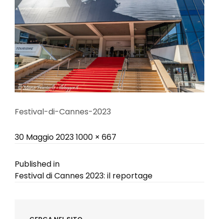
Festival-di-Cannes-2023
Posted
Full
30 Maggio 2023
1000 × 667
on
size
Navigazione
Published in
Festival di Cannes 2023: il reportage
articoli