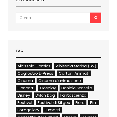
CERCA NEL SITO
Search
SEARCH
for:
TAG
Albissola Comics
Albissola Marina (SV)
Cagliostro E-Press
Cartoni Animati
Cinema
Cinema d'animazione
Concerti
Cosplay
Daniele Statella
Disney
Dylan Dog
Fantascienza
Festival
Festival di Sitges
Fiere
Film
Fotogallery
Fumetti