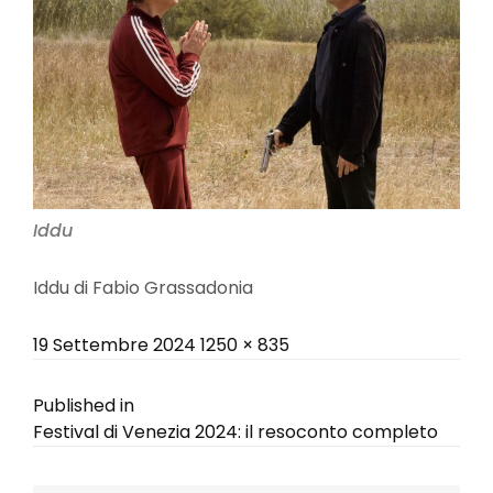
Iddu
Iddu di Fabio Grassadonia
Posted
Full
19 Settembre 2024
1250 × 835
on
size
Navigazione
Published in
Festival di Venezia 2024: il resoconto completo
articoli