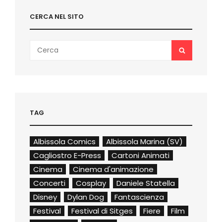
CERCA NEL SITO
Search
SEARCH
for:
TAG
Albissola Comics
Albissola Marina (SV)
Cagliostro E-Press
Cartoni Animati
Cinema
Cinema d'animazione
Concerti
Cosplay
Daniele Statella
Disney
Dylan Dog
Fantascienza
Festival
Festival di Sitges
Fiere
Film