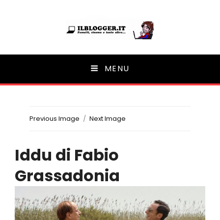
Ilblogger.it
MENU
Il portalino di blog |
Previous Image
Next Image
Iddu di Fabio
Grassadonia