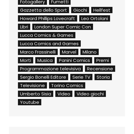
Fotogallery
Fumetti
Gazzetta dello Sport
Giochi
Hellfest
Howard Phillips Lovecraft
Leo Ortolani
Libri
London Super Comic Con
Lucca Comics & Games
Lucca Comics and Games
Marco Frassinelli
Marvel
Milano
Morti
Musica
Panini Comics
Premi
Programmazione televisiva
Recensione
Sergio Bonelli Editore
Serie TV
Storia
Televisione
Torino Comics
Umberto Sisia
Video
Video giochi
Youtube