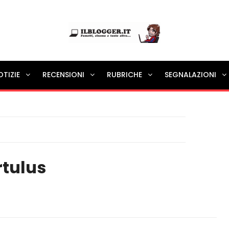
Ilblogger.it
OTIZIE
RECENSIONI
RUBRICHE
SEGNALAZIONI
Il portalino di blog |
rtulus