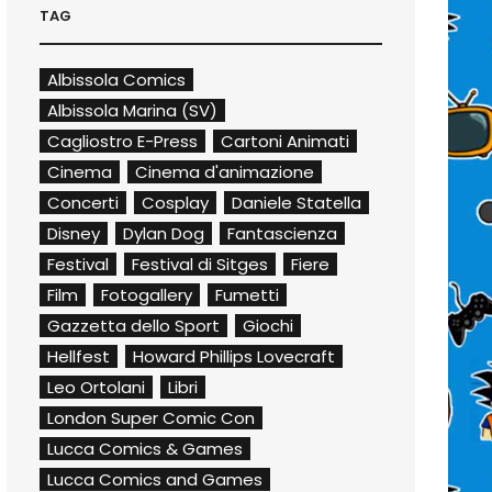
TAG
Albissola Comics
Albissola Marina (SV)
Cagliostro E-Press
Cartoni Animati
Cinema
Cinema d'animazione
Concerti
Cosplay
Daniele Statella
Disney
Dylan Dog
Fantascienza
Festival
Festival di Sitges
Fiere
Film
Fotogallery
Fumetti
Gazzetta dello Sport
Giochi
Hellfest
Howard Phillips Lovecraft
Leo Ortolani
Libri
London Super Comic Con
Lucca Comics & Games
Lucca Comics and Games