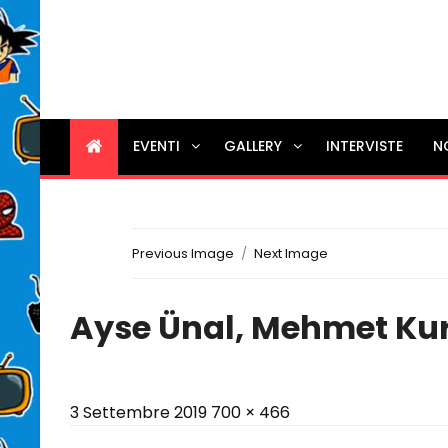
EVENTI
GALLERY
INTERVISTE
N
Previous Image
Next Image
Ayse Ünal, Mehmet Ku
Posted
Full
3 Settembre 2019
700 × 466
on
size