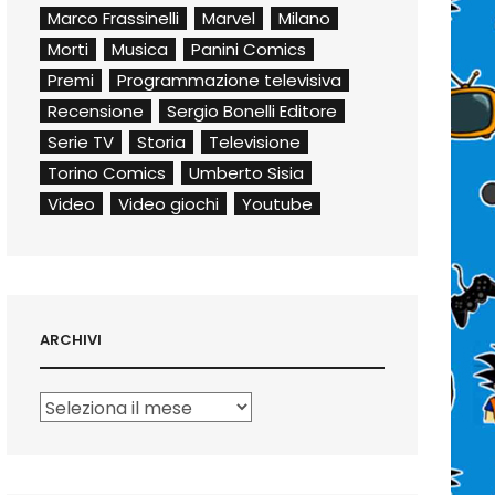
Marco Frassinelli
Marvel
Milano
Morti
Musica
Panini Comics
Premi
Programmazione televisiva
Recensione
Sergio Bonelli Editore
Serie TV
Storia
Televisione
Torino Comics
Umberto Sisia
Video
Video giochi
Youtube
ARCHIVI
Archivi