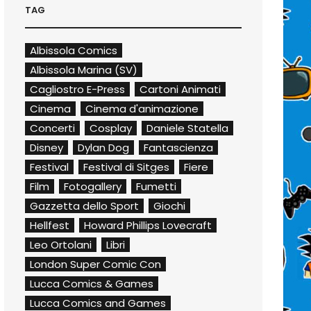
TAG
Albissola Comics
Albissola Marina (SV)
Cagliostro E-Press
Cartoni Animati
Cinema
Cinema d'animazione
Concerti
Cosplay
Daniele Statella
Disney
Dylan Dog
Fantascienza
Festival
Festival di Sitges
Fiere
Film
Fotogallery
Fumetti
Gazzetta dello Sport
Giochi
Hellfest
Howard Phillips Lovecraft
Leo Ortolani
Libri
London Super Comic Con
Lucca Comics & Games
Lucca Comics and Games