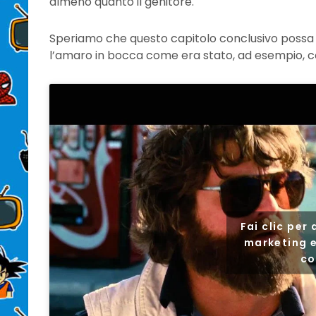
almeno quanto il genitore.
Speriamo che questo capitolo conclusivo possa 
l’amaro in bocca come era stato, ad esempio, co
Fai clic per
marketing e
co