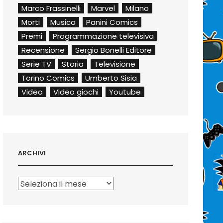
Marco Frassinelli
Marvel
Milano
Morti
Musica
Panini Comics
Premi
Programmazione televisiva
Recensione
Sergio Bonelli Editore
Serie TV
Storia
Televisione
Torino Comics
Umberto Sisia
Video
Video giochi
Youtube
ARCHIVI
Archivi