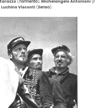
atarazzo
(
Tormento
),
Michelangelo Antonioni
(
I
e
Luchino Visconti
(
Senso
).