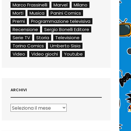
Marco Frassinelli
Marvel
Milano
Morti
Musica
Panini Comics
Premi
Programmazione televisiva
Recensione
Sergio Bonelli Editore
Serie TV
Storia
Televisione
Torino Comics
Umberto Sisia
Video
Video giochi
Youtube
ARCHIVI
Archivi