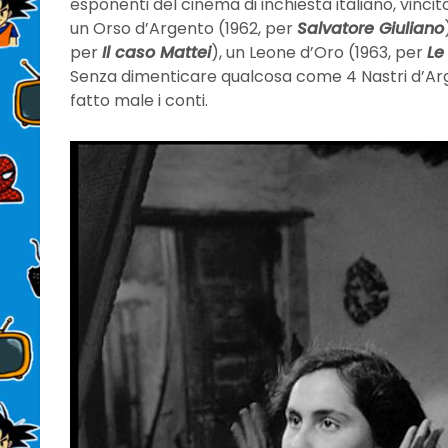
esponenti del cinema di inchiesta italiano, vincit
un Orso d’Argento (1962, per
Salvatore Giuliano
per
Il caso Mattei
), un Leone d’Oro (1963, per
Le
Senza dimenticare qualcosa come 4 Nastri d’Arge
fatto male i conti.