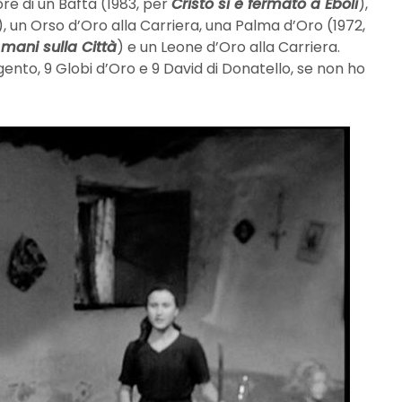
ore di un Bafta (1983, per
Cristo si è fermato a Eboli
),
), un Orso d’Oro alla Carriera, una Palma d’Oro (1972,
 mani sulla Città
) e un Leone d’Oro alla Carriera.
nto, 9 Globi d’Oro e 9 David di Donatello, se non ho