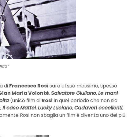
fida”
ma di
Francesco Rosi
sarà al suo massimo, spesso
Gian Maria Volontè
.
Salvatore Giuliano
,
Le mani
olta
(unico film di
Rosi
in quel periodo che non sia
o
,
Il caso Mattei
,
Lucky Luciano
,
Cadaveri eccellenti
,
camente Rosi non sbaglia un film è diventa uno dei più