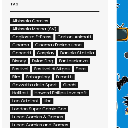
TAG
Albissola Comics
Albissola Marina (SV)
Cagliostro E-Press
Cartoni Animati
Cinema
Cinema d'animazione
Concerti
Cosplay
Daniele Statella
Disney
Dylan Dog
Fantascienza
Festival
Festival di Sitges
Fiere
Film
Fotogallery
Fumetti
Gazzetta dello Sport
Giochi
Hellfest
Howard Phillips Lovecraft
Leo Ortolani
Libri
London Super Comic Con
Lucca Comics & Games
Lucca Comics and Games