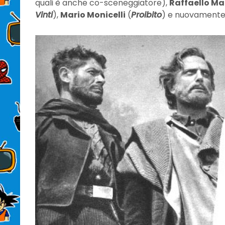
quali è anche co-sceneggiatore),
Raffaello M
Vinti
),
Mario Monicelli
(
Proibito
) e nuovament