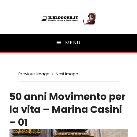
Ilblogger.it
MENU
Il portalino di blog |
Previous Image
Next Image
50 anni Movimento per
la vita – Marina Casini
– 01