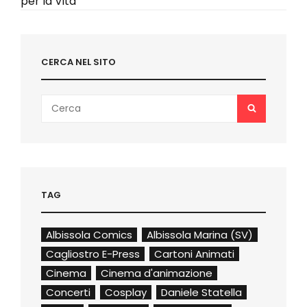
per la Vita
CERCA NEL SITO
Search
SEARCH
for:
TAG
Albissola Comics
Albissola Marina (SV)
Cagliostro E-Press
Cartoni Animati
Cinema
Cinema d'animazione
Concerti
Cosplay
Daniele Statella