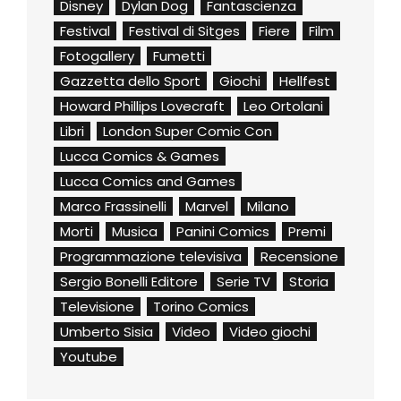
Disney
Dylan Dog
Fantascienza
Festival
Festival di Sitges
Fiere
Film
Fotogallery
Fumetti
Gazzetta dello Sport
Giochi
Hellfest
Howard Phillips Lovecraft
Leo Ortolani
Libri
London Super Comic Con
Lucca Comics & Games
Lucca Comics and Games
Marco Frassinelli
Marvel
Milano
Morti
Musica
Panini Comics
Premi
Programmazione televisiva
Recensione
Sergio Bonelli Editore
Serie TV
Storia
Televisione
Torino Comics
Umberto Sisia
Video
Video giochi
Youtube