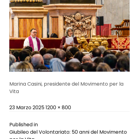
Marina Casini, presidente del Movimento per la
Vita
Posted
Full
23 Marzo 2025
1200 × 800
on
size
Navigazione
Published in
Giubileo del Volontariato: 50 anni del Movimento
articoli