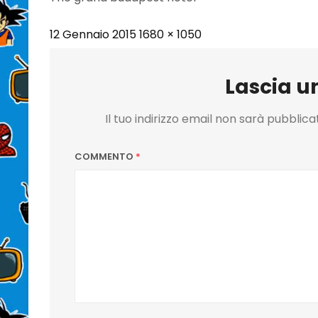
Posted
Full
12 Gennaio 2015
1680 × 1050
on
size
Lascia 
Il tuo indirizzo email non sarà pubblica
COMMENTO
*