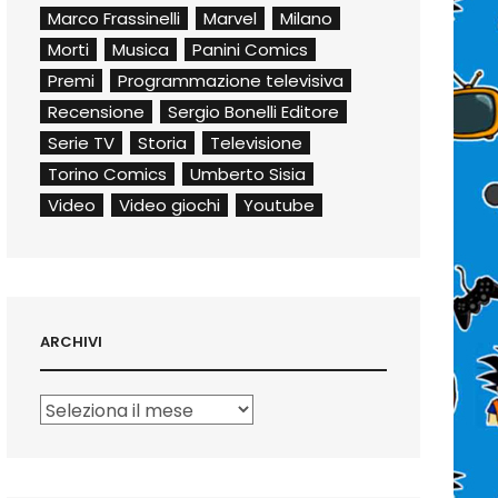
Marco Frassinelli
Marvel
Milano
Morti
Musica
Panini Comics
Premi
Programmazione televisiva
Recensione
Sergio Bonelli Editore
Serie TV
Storia
Televisione
Torino Comics
Umberto Sisia
Video
Video giochi
Youtube
ARCHIVI
Archivi