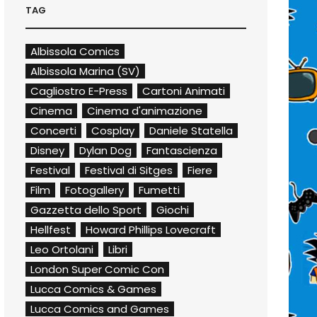
TAG
Albissola Comics
Albissola Marina (SV)
Cagliostro E-Press
Cartoni Animati
Cinema
Cinema d'animazione
Concerti
Cosplay
Daniele Statella
Disney
Dylan Dog
Fantascienza
Festival
Festival di Sitges
Fiere
Film
Fotogallery
Fumetti
Gazzetta dello Sport
Giochi
Hellfest
Howard Phillips Lovecraft
Leo Ortolani
Libri
London Super Comic Con
Lucca Comics & Games
Lucca Comics and Games