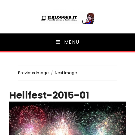
Ilblogger.it
MENU
Il portalino di blog |
Previous Image
Next Image
Hellfest-2015-01