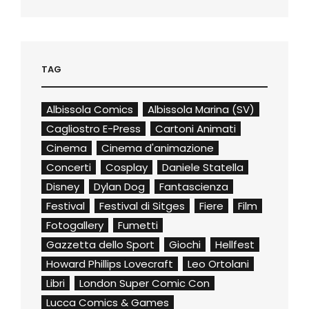
TAG
Albissola Comics
Albissola Marina (SV)
Cagliostro E-Press
Cartoni Animati
Cinema
Cinema d'animazione
Concerti
Cosplay
Daniele Statella
Disney
Dylan Dog
Fantascienza
Festival
Festival di Sitges
Fiere
Film
Fotogallery
Fumetti
Gazzetta dello Sport
Giochi
Hellfest
Howard Phillips Lovecraft
Leo Ortolani
Libri
London Super Comic Con
Lucca Comics & Games