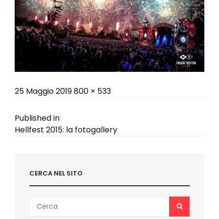
Posted
Full
25 Maggio 2019
800 × 533
on
size
Navigazione
Published in
Hellfest 2015: la fotogallery
articoli
CERCA NEL SITO
Search
SEARCH
for: