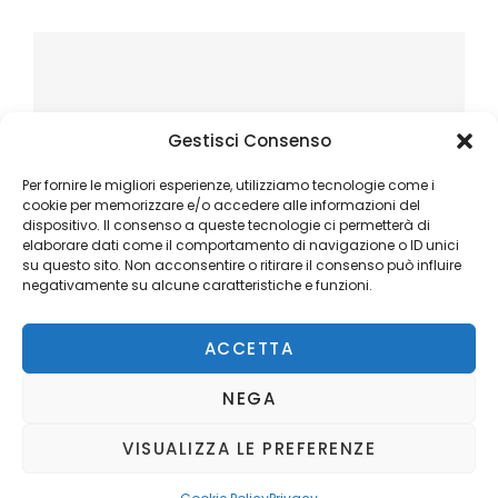
Gestisci Consenso
Per fornire le migliori esperienze, utilizziamo tecnologie come i
cookie per memorizzare e/o accedere alle informazioni del
dispositivo. Il consenso a queste tecnologie ci permetterà di
elaborare dati come il comportamento di navigazione o ID unici
su questo sito. Non acconsentire o ritirare il consenso può influire
negativamente su alcune caratteristiche e funzioni.
ACCETTA
NEGA
VISUALIZZA LE PREFERENZE
Copyright © 2026
Ilblogger.it
. All Rights Reserved.
Privacy
Catch Mag by
Catch Themes