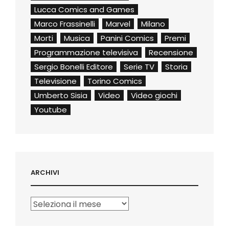
Lucca Comics and Games
Marco Frassinelli
Marvel
Milano
Morti
Musica
Panini Comics
Premi
Programmazione televisiva
Recensione
Sergio Bonelli Editore
Serie TV
Storia
Televisione
Torino Comics
Umberto Sisia
Video
Video giochi
Youtube
ARCHIVI
Archivi