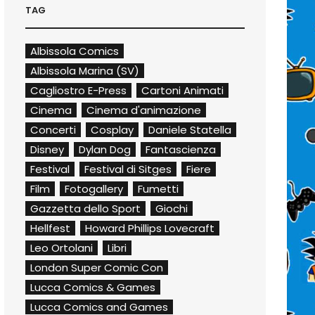
TAG
Albissola Comics
Albissola Marina (SV)
Cagliostro E-Press
Cartoni Animati
Cinema
Cinema d'animazione
Concerti
Cosplay
Daniele Statella
Disney
Dylan Dog
Fantascienza
Festival
Festival di Sitges
Fiere
Film
Fotogallery
Fumetti
Gazzetta dello Sport
Giochi
Hellfest
Howard Phillips Lovecraft
Leo Ortolani
Libri
London Super Comic Con
Lucca Comics & Games
Lucca Comics and Games