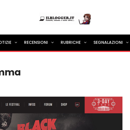
Ilblogger.it
OTIZIE
RECENSIONI
RUBRICHE
SEGNALAZIONI
Il portalino di blog |
ramma