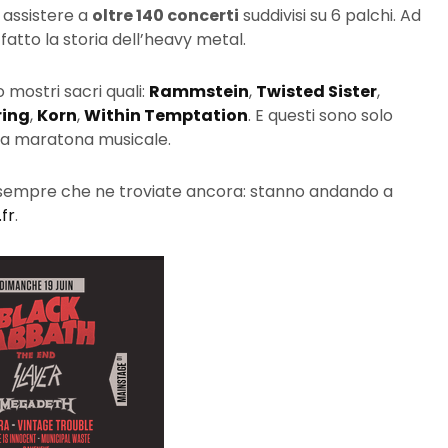
i assistere a
oltre 140 concerti
suddivisi su 6 palchi. Ad
atto la storia dell’heavy metal.
mostri sacri quali:
Rammstein
,
Twisted Sister
,
ring
,
Korn
,
Within Temptation
. E questi sono solo
sta maratona musicale.
tti (sempre che ne troviate ancora: stanno andando a
fr
.