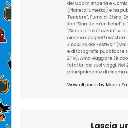
dei Goblin Imperia e Comic
(PianetaFumetto) e ha pubbl
Tenebre", Fumo di China, Dy
libri "Sina. Je m'en fiche!" e
"Gibba e 'Lele' Luzzati" sul
cinema spaghetti western. È
Zibaldino del Festival” (Mel
e di fotografie pubblicate 
ZTN). Ama viaggiare (è co
fotolibri dei suoi viaggi. Nel
principalmente di cinema e
View all posts by Marco Fra
Lascia 