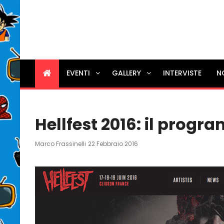
EVENTI
GALLERY
INTERVISTE
N
Hellfest 2016: il prog
Posted
Marco Frassinelli
22 Febbraio 2016
On