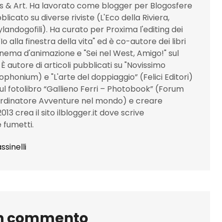
s & Art. Ha lavorato come blogger per Blogosfere
icato su diverse riviste (L'Eco della Riviera,
landogofili). Ha curato per Proxima l'editing dei
 "Io alla finestra della vita" ed è co-autore dei libri
 cinema d'animazione e "Sei nel West, Amigo!" sul
 autore di articoli pubblicati su "Novissimo
lophonium) e "L'arte del doppiaggio” (Felici Editori)
sul fotolibro “Gallieno Ferri – Photobook” (Forum
ordinatore Avventure nel mondo) e creare
 2013 crea il sito ilblogger.it dove scrive
 fumetti.
ssinelli
un commento