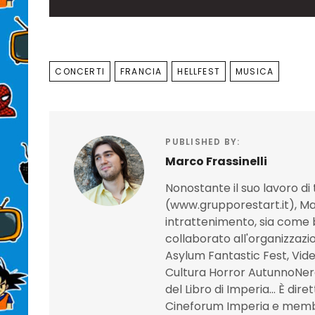
TAGS
CONCERTI
FRANCIA
HELLFEST
MUSICA
PUBLISHED BY:
Marco Frassinelli
Nonostante il suo lavoro di t
(www.grupporestart.it), Mar
intrattenimento, sia come 
collaborato all'organizzazi
Asylum Fantastic Fest, Video
Cultura Horror AutunnoNer
del Libro di Imperia... È dir
Cineforum Imperia e membro