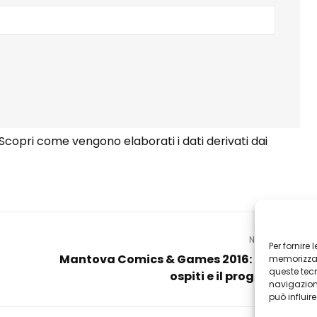
Scopri come vengono elaborati i dati derivati dai
NEXT POST
Per fornire
Mantova Comics & Games 2016: tutti gli
memorizzare
queste tec
ospiti e il programma
navigazione
Next
può influir
Post