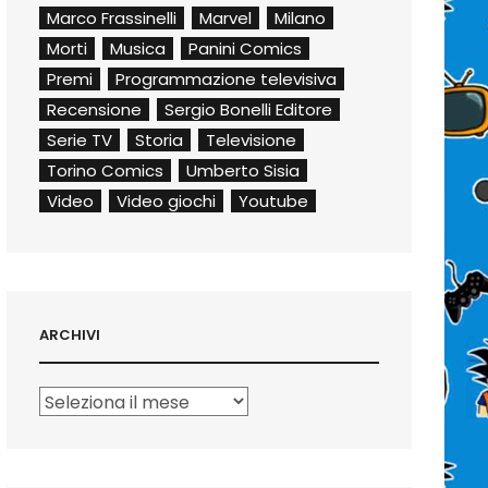
Marco Frassinelli
Marvel
Milano
Morti
Musica
Panini Comics
Premi
Programmazione televisiva
Recensione
Sergio Bonelli Editore
Serie TV
Storia
Televisione
Torino Comics
Umberto Sisia
Video
Video giochi
Youtube
ARCHIVI
Archivi