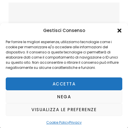
Gestisci Consenso
Per fornire le migliori esperienze, utilizziamo tecnologie come i
cookie per memorizzare e/o accedere alle informazioni del
dispositivo. Il consenso a queste tecnologie ci permetterà di
elaborare dati come il comportamento di navigazione o ID unici
su questo sito. Non acconsentire o ritirare il consenso può influire
negativamente su alcune caratteristiche e funzioni.
ACCETTA
NEGA
VISUALIZZA LE PREFERENZE
Copyright © 2026
Ilblogger.it
. All Rights Reserved.
Privacy
Catch Mag by
Catch Themes
Cookie Policy
Privacy