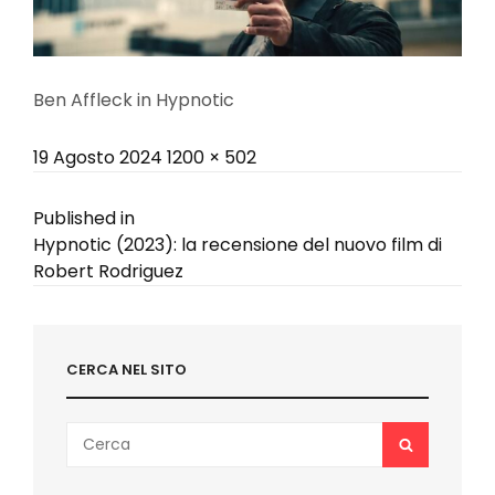
Ben Affleck in Hypnotic
Posted
Full
19 Agosto 2024
1200 × 502
on
size
Navigazione
Published in
Hypnotic (2023): la recensione del nuovo film di
articoli
Robert Rodriguez
CERCA NEL SITO
Search
SEARCH
for: