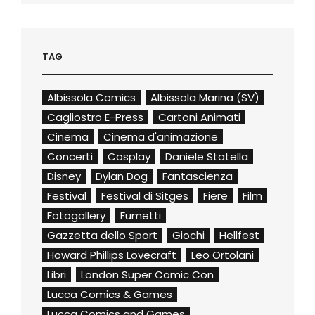
TAG
Albissola Comics
Albissola Marina (SV)
Cagliostro E-Press
Cartoni Animati
Cinema
Cinema d'animazione
Concerti
Cosplay
Daniele Statella
Disney
Dylan Dog
Fantascienza
Festival
Festival di Sitges
Fiere
Film
Fotogallery
Fumetti
Gazzetta dello Sport
Giochi
Hellfest
Howard Phillips Lovecraft
Leo Ortolani
Libri
London Super Comic Con
Lucca Comics & Games
Lucca Comics and Games