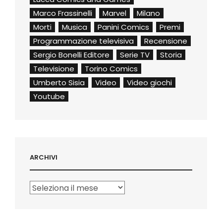
Marco Frassinelli
Marvel
Milano
Morti
Musica
Panini Comics
Premi
Programmazione televisiva
Recensione
Sergio Bonelli Editore
Serie TV
Storia
Televisione
Torino Comics
Umberto Sisia
Video
Video giochi
Youtube
ARCHIVI
Archivi