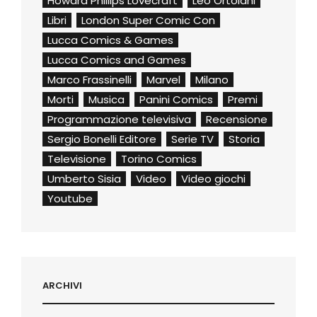
Howard Phillips Lovecraft
Leo Ortolani
Libri
London Super Comic Con
Lucca Comics & Games
Lucca Comics and Games
Marco Frassinelli
Marvel
Milano
Morti
Musica
Panini Comics
Premi
Programmazione televisiva
Recensione
Sergio Bonelli Editore
Serie TV
Storia
Televisione
Torino Comics
Umberto Sisia
Video
Video giochi
Youtube
ARCHIVI