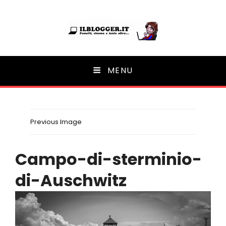
Ilblogger.it
MENU
Il portalino di blog |
Previous Image
Campo-di-sterminio-
di-Auschwitz