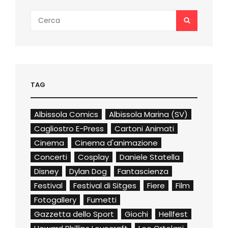
Search
SEARCH
for:
TAG
Albissola Comics
Albissola Marina (SV)
Cagliostro E-Press
Cartoni Animati
Cinema
Cinema d'animazione
Concerti
Cosplay
Daniele Statella
Disney
Dylan Dog
Fantascienza
Festival
Festival di Sitges
Fiere
Film
Fotogallery
Fumetti
Gazzetta dello Sport
Giochi
Hellfest