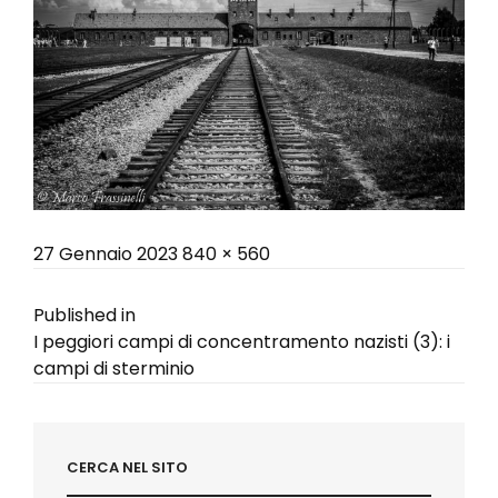
Posted
Full
27 Gennaio 2023
840 × 560
on
size
Navigazione
Published in
I peggiori campi di concentramento nazisti (3): i
articoli
campi di sterminio
CERCA NEL SITO