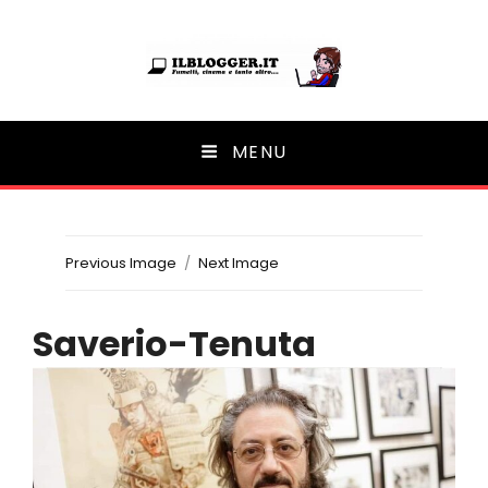
Ilblogger.it
MENU
Il portalino di blog |
Previous Image
Next Image
Saverio-Tenuta