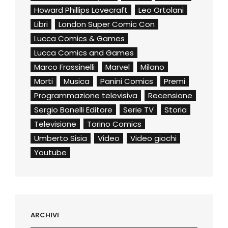
Howard Phillips Lovecraft
Leo Ortolani
Libri
London Super Comic Con
Lucca Comics & Games
Lucca Comics and Games
Marco Frassinelli
Marvel
Milano
Morti
Musica
Panini Comics
Premi
Programmazione televisiva
Recensione
Sergio Bonelli Editore
Serie TV
Storia
Televisione
Torino Comics
Umberto Sisia
Video
Video giochi
Youtube
ARCHIVI