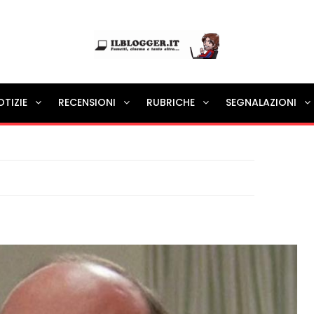
Ilblogger.it
OTIZIE
RECENSIONI
RUBRICHE
SEGNALAZIONI
Il portalino di blog |