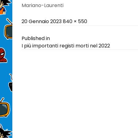
Mariano-Laurenti
Posted
Full
20 Gennaio 2023
840 × 550
on
size
Navigazione
Published in
I più importanti registi morti nel 2022
articoli