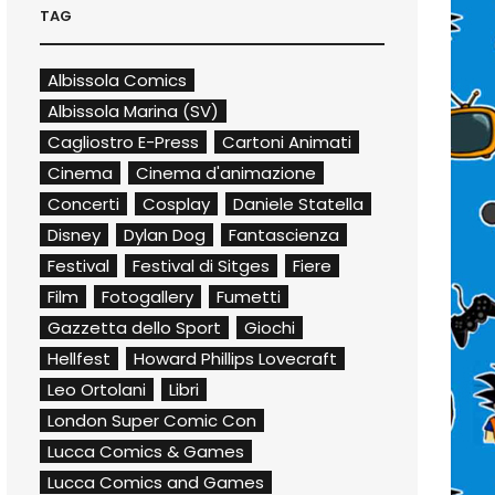
TAG
Albissola Comics
Albissola Marina (SV)
Cagliostro E-Press
Cartoni Animati
Cinema
Cinema d'animazione
Concerti
Cosplay
Daniele Statella
Disney
Dylan Dog
Fantascienza
Festival
Festival di Sitges
Fiere
Film
Fotogallery
Fumetti
Gazzetta dello Sport
Giochi
Hellfest
Howard Phillips Lovecraft
Leo Ortolani
Libri
London Super Comic Con
Lucca Comics & Games
Lucca Comics and Games