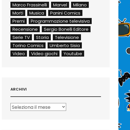
Marco Frassinelli
Marvel
Milano
Morti
Musica
Panini Comics
Premi
Programmazione televisiva
Recensione
Sergio Bonelli Editore
Serie TV
Storia
Televisione
Torino Comics
Umberto Sisia
Video
Video giochi
Youtube
ARCHIVI
Archivi