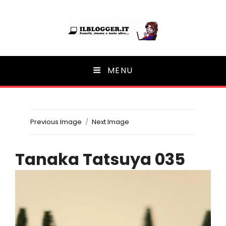
Ilblogger.it
MENU
Il portalino di blog |
Previous Image
Next Image
Tanaka Tatsuya 035