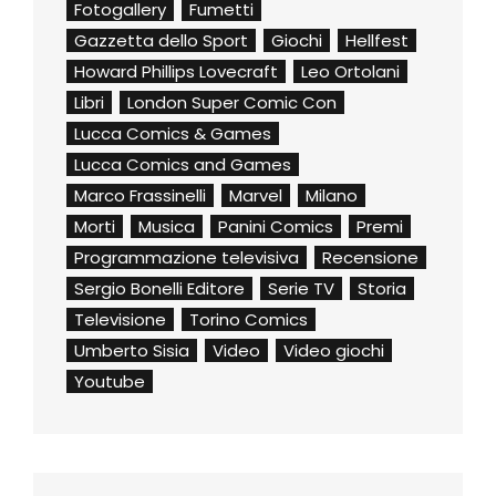
Fotogallery
Fumetti
Gazzetta dello Sport
Giochi
Hellfest
Howard Phillips Lovecraft
Leo Ortolani
Libri
London Super Comic Con
Lucca Comics & Games
Lucca Comics and Games
Marco Frassinelli
Marvel
Milano
Morti
Musica
Panini Comics
Premi
Programmazione televisiva
Recensione
Sergio Bonelli Editore
Serie TV
Storia
Televisione
Torino Comics
Umberto Sisia
Video
Video giochi
Youtube