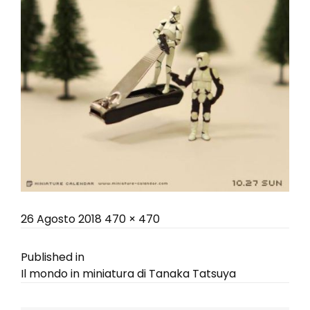
Posted
Full
26 Agosto 2018
470 × 470
on
size
Navigazione
Published in
Il mondo in miniatura di Tanaka Tatsuya
articoli