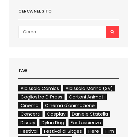
CERCA NEL SITO
Search
SEARCH
for:
TAG
Albissola Comics
Albissola Marina (SV)
Cagliostro E-Press
Cartoni Animati
Cinema
Cinema d'animazione
Concerti
Cosplay
Daniele Statella
Disney
Dylan Dog
Fantascienza
Festival
Festival di Sitges
Fiere
Film