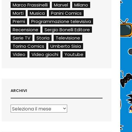
Marco Frassinelli
Marvel
Milano
Morti
Musica
Panini Comics
Premi
Programmazione televisiva
Recensione
Sergio Bonelli Editore
Serie TV
Storia
Televisione
Torino Comics
Umberto Sisia
Video
Video giochi
Youtube
ARCHIVI
Archivi