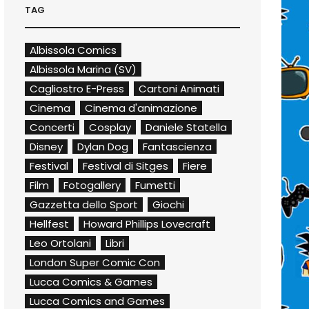
TAG
Albissola Comics
Albissola Marina (SV)
Cagliostro E-Press
Cartoni Animati
Cinema
Cinema d'animazione
Concerti
Cosplay
Daniele Statella
Disney
Dylan Dog
Fantascienza
Festival
Festival di Sitges
Fiere
Film
Fotogallery
Fumetti
Gazzetta dello Sport
Giochi
Hellfest
Howard Phillips Lovecraft
Leo Ortolani
Libri
London Super Comic Con
Lucca Comics & Games
Lucca Comics and Games