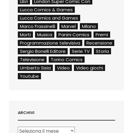
Libri
London Super Comic Con
Lucca Comics & Games
Lucca Comics and Games
Marco Frassinelli
Marvel
Milano
Morti
Musica
Panini Comics
Premi
Programmazione televisiva
Recensione
Sergio Bonelli Editore
Serie TV
Storia
Televisione
Torino Comics
Umberto Sisia
Video
Video giochi
Youtube
ARCHIVI
Archivi