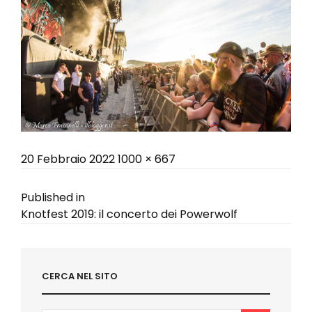
Posted
Full
20 Febbraio 2022
1000 × 667
on
size
Navigazione
Published in
Knotfest 2019: il concerto dei Powerwolf
articoli
CERCA NEL SITO