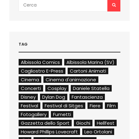
Search
SEARCH
for:
TAG
Albissola Comics
Albissola Marina (SV)
Cagliostro E-Press
Cartoni Animati
Cinema
Cinema d'animazione
Concerti
Cosplay
Daniele Statella
Disney
Dylan Dog
Fantascienza
Festival
Festival di Sitges
Fiere
Film
Fotogallery
Fumetti
Gazzetta dello Sport
Giochi
Hellfest
Howard Phillips Lovecraft
Leo Ortolani