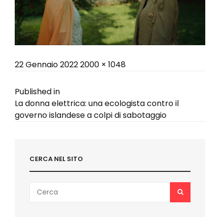
Posted
Full
22 Gennaio 2022
2000 × 1048
on
size
Navigazione
Published in
La donna elettrica: una ecologista contro il
articoli
governo islandese a colpi di sabotaggio
CERCA NEL SITO
Search
SEARCH
for: