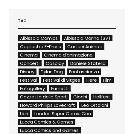
TAG
Albissola Comics
Albissola Marina (SV)
Cagliostro E-Press
Cartoni Animati
Cinema
Cinema d'animazione
Concerti
Cosplay
Daniele Statella
Disney
Dylan Dog
Fantascienza
Festival
Festival di Sitges
Fiere
Film
Fotogallery
Fumetti
Gazzetta dello Sport
Giochi
Hellfest
Howard Phillips Lovecraft
Leo Ortolani
Libri
London Super Comic Con
Lucca Comics & Games
Lucca Comics and Games