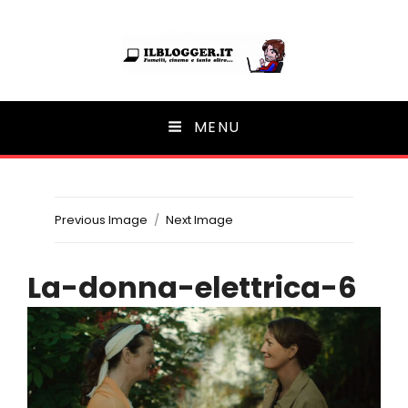
Ilblogger.it
MENU
Il portalino di blog |
Previous Image
Next Image
La-donna-elettrica-6