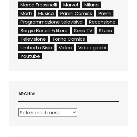
Marco Frassinelli
Marvel
Milano
Morti
Musica
Panini Comics
Premi
Programmazione televisiva
Recensione
Sergio Bonelli Editore
Serie TV
Storia
Televisione
Torino Comics
Umberto Sisia
Video
Video giochi
Youtube
ARCHIVI
Archivi