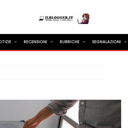
Ilblogger.it
OTIZIE
RECENSIONI
RUBRICHE
SEGNALAZIONI
Il portalino di blog |