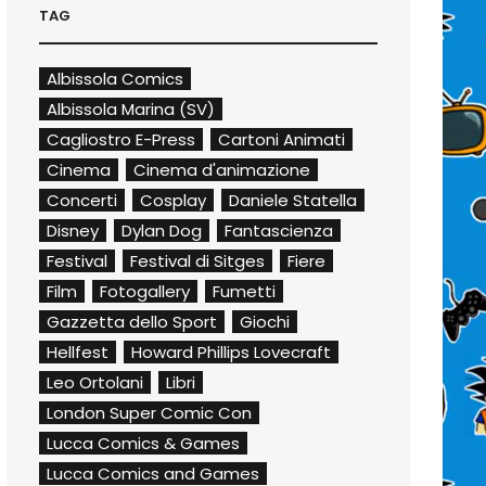
TAG
Albissola Comics
Albissola Marina (SV)
Cagliostro E-Press
Cartoni Animati
Cinema
Cinema d'animazione
Concerti
Cosplay
Daniele Statella
Disney
Dylan Dog
Fantascienza
Festival
Festival di Sitges
Fiere
Film
Fotogallery
Fumetti
Gazzetta dello Sport
Giochi
Hellfest
Howard Phillips Lovecraft
Leo Ortolani
Libri
London Super Comic Con
Lucca Comics & Games
Lucca Comics and Games