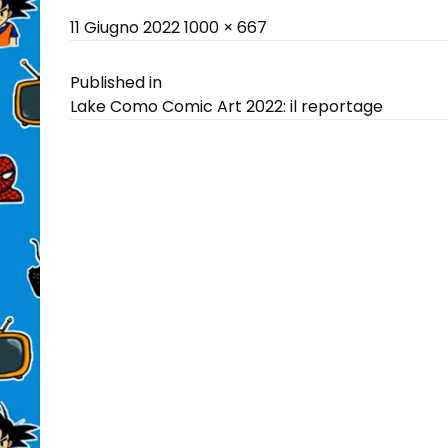
Posted
Full
11 Giugno 2022
1000 × 667
on
size
Navigazione
Published in
Lake Como Comic Art 2022: il reportage
articoli