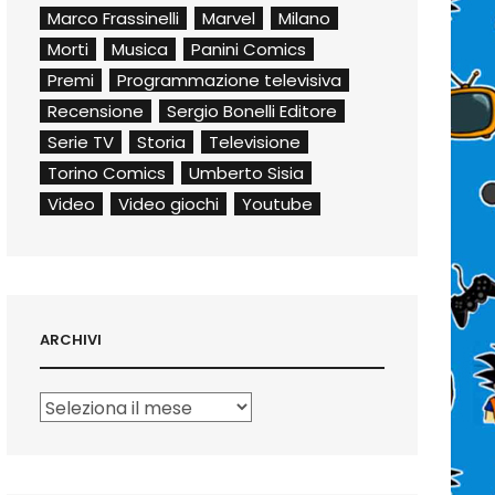
Marco Frassinelli
Marvel
Milano
Morti
Musica
Panini Comics
Premi
Programmazione televisiva
Recensione
Sergio Bonelli Editore
Serie TV
Storia
Televisione
Torino Comics
Umberto Sisia
Video
Video giochi
Youtube
ARCHIVI
Archivi